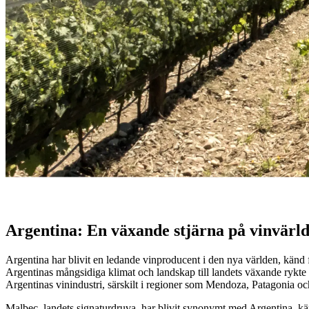
Argentinska vinregioner
Upptäck Argentinas vinregioner – kraftiga, fruktiga viner från högla
-William Shakespeare
Argentina: En växande stjärna på vinvärld
Argentina har blivit en ledande vinproducent i den nya världen, känd fö
Argentinas mångsidiga klimat och landskap till landets växande rykte 
Argentinas vinindustri, särskilt i regioner som Mendoza, Patagonia oc
Malbec, landets signaturdruva, har blivit synonymt med Argentina, känd