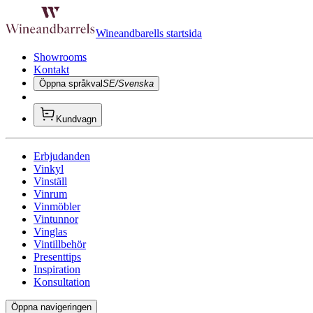
Wineandbarells startsida
Showrooms
Kontakt
Öppna språkval
SE/Svenska
Kundvagn
Erbjudanden
Vinkyl
Vinställ
Vinrum
Vinmöbler
Vintunnor
Vinglas
Vintillbehör
Presenttips
Inspiration
Konsultation
Öppna navigeringen