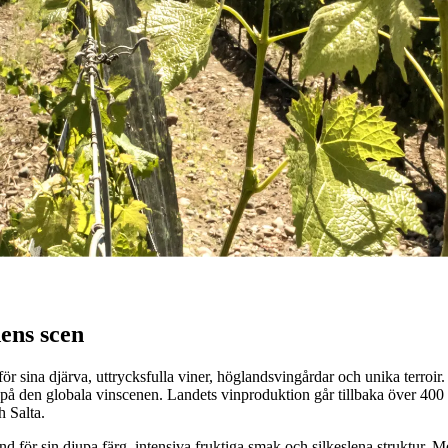
ndsvingårdar, med Malbec som landets signaturdruva.
ens scen
r sina djärva, uttrycksfulla viner, höglandsvingårdar och unika terroir. 
på den globala vinscenen. Landets vinproduktion går tillbaka över 400 å
h Salta.
 för sin djupa färg, intensiva fruktiga smak och silkeslena struktur. M