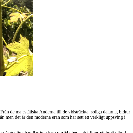
Från de majestätiska Anderna till de vidsträckta, soliga dalarna, bidrar
r, men det är den moderna eran som har sett ett verkligt uppsving i
en Argentina handlar inte bara om Malbec – det finns ett brett utbud