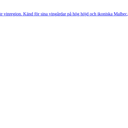
 vinregion. Känd för sina vingårdar på hög höjd och ikoniska Malbec, er