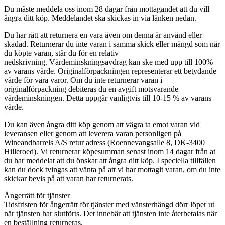
Du måste meddela oss inom 28 dagar från mottagandet att du vill
ångra ditt köp. Meddelandet ska skickas in via länken nedan.
Du har rätt att returnera en vara även om denna är använd eller
skadad. Returnerar du inte varan i samma skick eller mängd som när
du köpte varan, står du för en relativ
nedskrivning. Värdeminskningsavdrag kan ske med upp till 100%
av varans värde. Originalförpackningen representerar ett betydande
värde för våra varor. Om du inte returnerar varan i
originalförpackning debiteras du en avgift motsvarande
värdeminskningen. Detta uppgår vanligtvis till 10-15 % av varans
värde.
Du kan även ångra ditt köp genom att vägra ta emot varan vid
leveransen eller genom att leverera varan personligen på
Wineandbarrels A/S retur adress (Roennevangsalle 8, DK-3400
Hilleroed). Vi returnerar köpesumman senast inom 14 dagar från at
du har meddelat att du önskar att ångra ditt köp. I speciella tillfällen
kan du dock tvingas att vänta på att vi har mottagit varan, om du inte
skickar bevis på att varan har returnerats.
Ångerrätt för tjänster
Tidsfristen för ångerrätt för tjänster med vänsterhängd dörr löper ut
när tjänsten har slutförts. Det innebär att tjänsten inte återbetalas när
en beställning returneras.