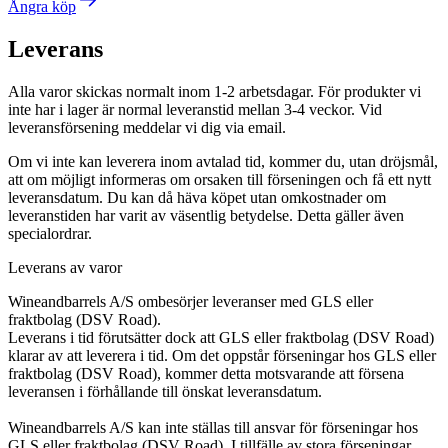
Ångra köp
Leverans
Alla varor skickas normalt inom 1-2 arbetsdagar. För produkter vi
inte har i lager är normal leveranstid mellan 3-4 veckor. Vid
leveransförsening meddelar vi dig via email.
Om vi inte kan leverera inom avtalad tid, kommer du, utan dröjsmål,
att om möjligt informeras om orsaken till förseningen och få ett nytt
leveransdatum. Du kan då häva köpet utan omkostnader om
leveranstiden har varit av väsentlig betydelse. Detta gäller även
specialordrar.
Leverans av varor
Wineandbarrels A/S ombesörjer leveranser med GLS eller
fraktbolag (DSV Road).
Leverans i tid förutsätter dock att GLS eller fraktbolag (DSV Road)
klarar av att leverera i tid. Om det oppstår förseningar hos GLS eller
fraktbolag (DSV Road), kommer detta motsvarande att försena
leveransen i förhållande till önskat leveransdatum.
Wineandbarrels A/S kan inte ställas till ansvar för förseningar hos
GLS eller fraktbolag (DSV Road). I tillfälle av stora förseningar