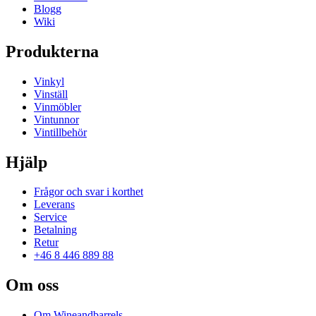
Blogg
Wiki
Produkterna
Vinkyl
Vinställ
Vinmöbler
Vintunnor
Vintillbehör
Hjälp
Frågor och svar i korthet
Leverans
Service
Betalning
Retur
+46 8 446 889 88
Om oss
Om Wineandbarrels