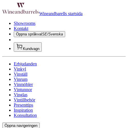
Wineandbarells startsida
Showrooms
Kontakt
Öppna språkval
SE/Svenska
Kundvagn
Erbjudanden
Vinkyl
Vinställ
Vinrum
Vinmöbler
Vintunnor
Vinglas
Vintillbehör
Presenttips
Inspiration
Konsultation
Öppna navigeringen