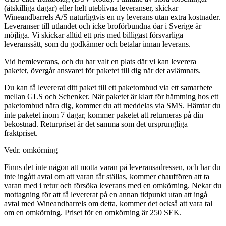
(åtskilliga dagar) eller helt uteblivna leveranser, skickar
Wineandbarrels A/S naturligtvis en ny leverans utan extra kostnader.
Leveranser till utlandet och icke broförbundna öar i Sverige är
möjliga. Vi skickar alltid ett pris med billigast försvarliga
leveranssätt, som du godkänner och betalar innan leverans.
Vid hemleverans, och du har valt en plats där vi kan leverera
paketet, övergår ansvaret för paketet till dig när det avlämnats.
Du kan få levererat ditt paket till ett paketombud via ett samarbete
mellan GLS och Schenker. När paketet är klart för hämtning hos ett
paketombud nära dig, kommer du att meddelas via SMS. Hämtar du
inte paketet inom 7 dagar, kommer paketet att returneras på din
bekostnad. Returpriset är det samma som det ursprungliga
fraktpriset.
Vedr. omkörning
Finns det inte någon att motta varan på leveransadressen, och har du
inte ingått avtal om att varan får ställas, kommer chauffören att ta
varan med i retur och försöka leverans med en omkörning. Nekar du
mottagning för att få levererat på en annan tidpunkt utan att ingå
avtal med Wineandbarrels om detta, kommer det också att vara tal
om en omkörning. Priset för en omkörning är 250 SEK.