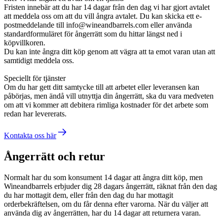
Fristen innebär att du har 14 dagar från den dag vi har gjort avtalet
att meddela oss om att du vill ångra avtalet. Du kan skicka ett e-
postmeddelande till info@wineandbarrels.com eller använda
standardformuläret för ångerrätt som du hittar längst ned i
köpvillkoren.
Du kan inte ångra ditt köp genom att vägra att ta emot varan utan att
samtidigt meddela oss.
Speciellt för tjänster
Om du har gett ditt samtycke till att arbetet eller leveransen kan
påbörjas, men ändå vill utnyttja din ångerrätt, ska du vara medveten
om att vi kommer att debitera rimliga kostnader för det arbete som
redan har levererats.
Kontakta oss här
Ångerrätt och retur
Normalt har du som konsument 14 dagar att ångra ditt köp, men
Wineandbarrels erbjuder dig 28 dagars ångerrätt, räknat från den dag
du har mottagit dem, eller från den dag du har mottagit
orderbekräftelsen, om du får denna efter varorna. När du väljer att
använda dig av ångerrätten, har du 14 dagar att returnera varan.