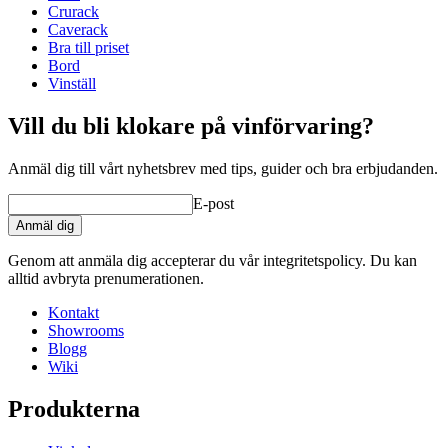
Djup (cm)
64
Crurack
Du kan beställa lösa trälådor här
.
Vikt (kg)
50
Caverack
Designa och inred själv
Bra till priset
Med vårt
onlineverktyg för inredning
kan du själv enkelt
Bord
inreda din nya vinkällare eller vinrum.
Vinställ
Verktyget är mycket lätt och enkelt att använda. Allt sker
Vill du bli klokare på vinförvaring?
online i din webbläsare och du behöver inte installera något i
din dator.
Anmäl dig till vårt nyhetsbrev med tips, guider och bra erbjudanden.
E-post
Anmäl dig
Genom att anmäla dig accepterar du vår integritetspolicy. Du kan
alltid avbryta prenumerationen.
Kontakt
Showrooms
Blogg
Wiki
Produkterna