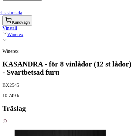
ls startsida
Kundvagn
Vinställ
Winerex
Winerex
KASANDRA - för 8 vinlådor (12 st lådor)
- Svartbetsad furu
BX2545
10 749 kr
Träslag