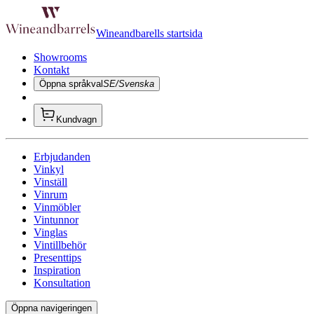
Wineandbarells startsida
Showrooms
Kontakt
Öppna språkval
SE/Svenska
Kundvagn
Erbjudanden
Vinkyl
Vinställ
Vinrum
Vinmöbler
Vintunnor
Vinglas
Vintillbehör
Presenttips
Inspiration
Konsultation
Öppna navigeringen