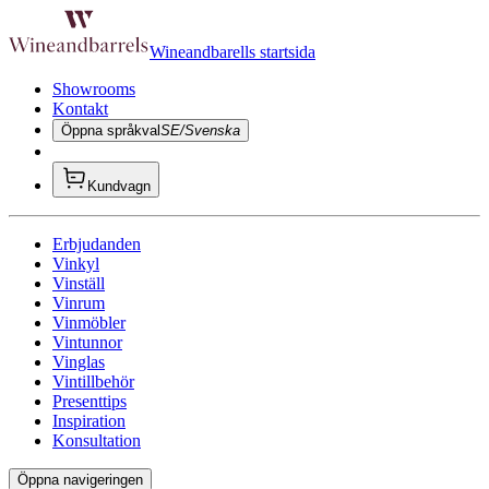
Wineandbarells startsida
Showrooms
Kontakt
Öppna språkval
SE/Svenska
Kundvagn
Erbjudanden
Vinkyl
Vinställ
Vinrum
Vinmöbler
Vintunnor
Vinglas
Vintillbehör
Presenttips
Inspiration
Konsultation
Öppna navigeringen