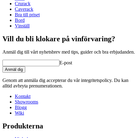
Djup (cm)
64
Crurack
Designa och inred själv
Vikt (kg)
50
Caverack
Med vårt
onlineverktyg för inredning
kan du själv enkelt
Bra till priset
inreda din nya vinkällare eller vinrum.
Bord
Vinställ
Verktyget är mycket lätt och enkelt att använda. Allt sker
online i din webbläsare och du behöver inte installera något i
din dator.
Vill du bli klokare på vinförvaring?
Anmäl dig till vårt nyhetsbrev med tips, guider och bra erbjudanden.
E-post
Anmäl dig
Genom att anmäla dig accepterar du vår integritetspolicy. Du kan
alltid avbryta prenumerationen.
Kontakt
Showrooms
Blogg
Wiki
Produkterna