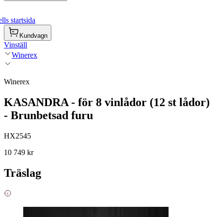
ls startsida
Kundvagn
Vinställ
Winerex
Winerex
KASANDRA - för 8 vinlådor (12 st lådor)
- Brunbetsad furu
HX2545
10 749 kr
Träslag