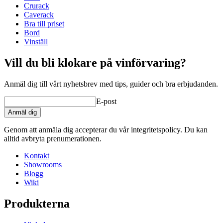
Djup (cm)
64
Crurack
Du kan beställa lösa trälådor här
.
Vikt (kg)
50
Caverack
Designa och inred själv
Bra till priset
Med vårt
onlineverktyg för inredning
kan du själv enkelt
Bord
inreda din nya vinkällare eller vinrum.
Vinställ
Verktyget är mycket lätt och enkelt att använda. Allt sker
Vill du bli klokare på vinförvaring?
online i din webbläsare och du behöver inte installera något i
din dator.
Anmäl dig till vårt nyhetsbrev med tips, guider och bra erbjudanden.
E-post
Anmäl dig
Genom att anmäla dig accepterar du vår integritetspolicy. Du kan
alltid avbryta prenumerationen.
Kontakt
Showrooms
Blogg
Wiki
Produkterna