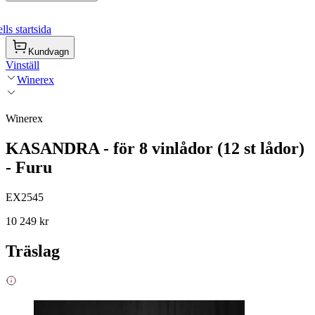
ls startsida
Kundvagn
Vinställ
Winerex
Winerex
KASANDRA - för 8 vinlådor (12 st lådor)
- Furu
EX2545
10 249 kr
Träslag