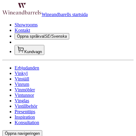
Wineandbarells startsida
Showrooms
Kontakt
Öppna språkval
SE/Svenska
Kundvagn
Erbjudanden
Vinkyl
Vinställ
Vinrum
Vinmöbler
Vintunnor
Vinglas
Vintillbehör
Presenttips
Inspiration
Konsultation
Öppna navigeringen