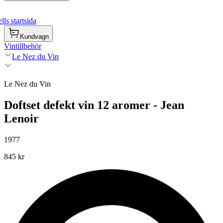
ls startsida
Kundvagn
Vintillbehör
Le Nez du Vin
Le Nez du Vin
Doftset defekt vin 12 aromer - Jean
Lenoir
1977
845 kr