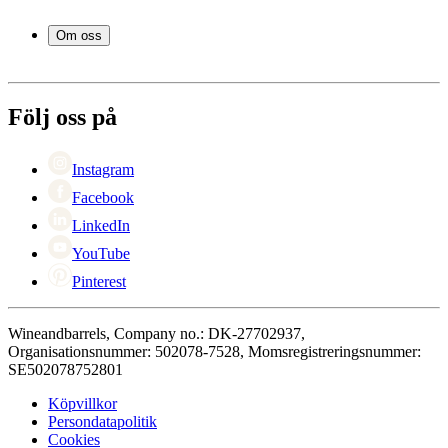
Frågor och svar i korthet
Vintillbehör
Leverans
Om oss
Service
Betalning
Om Wineandbarrels
Retur
Medarbetarna
+46 8 446 889 88
Karriär
Följ oss på
Black Friday
Singles Day
Cyber Monday
Instagram
Facebook
LinkedIn
YouTube
Pinterest
Wineandbarrels, Company no.: DK-27702937,
Organisationsnummer: 502078-7528, Momsregistreringsnummer:
SE502078752801
Köpvillkor
Persondatapolitik
Cookies