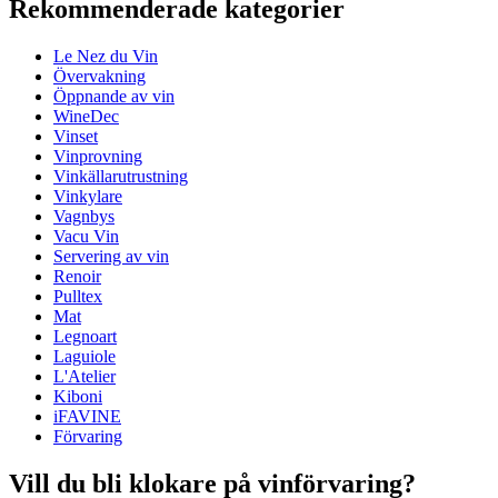
Rekommenderade kategorier
Produktnummer
1977
Le Nez du Vin
Mått (BxHxD cm)
Övervakning
Vikt (kg)
0.65
Öppnande av vin
Höjd (cm)
24.7
WineDec
Bredd (cm)
17.2
Vinset
Djup (cm)
3.5
Vinprovning
Vinkällarutrustning
wine accessories
Vinkylare
Vagnbys
Status When Soldout
active
Vacu Vin
Servering av vin
Renoir
Pulltex
Mat
Allt textmaterial är på engelska.
Legnoart
Laguiole
Handgjorda i Frankrike. Aromerna är garanterade i 5 år. De
L'Atelier
kan hålla i 10 år om de förvaras under goda förhållanden
Kiboni
(behållare upprättstående i boken, och hålls borta från värme
iFAVINE
och ljus som radiatorer och solljus).
Förvaring
Vill du bli klokare på vinförvaring?