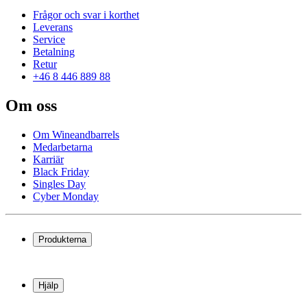
Frågor och svar i korthet
Leverans
Service
Betalning
Retur
+46 8 446 889 88
Om oss
Om Wineandbarrels
Medarbetarna
Karriär
Black Friday
Singles Day
Cyber Monday
Produkterna
Vinkyl
Vinställ
Hjälp
Vinmöbler
Vintunnor