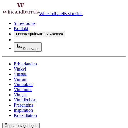
Wineandbarells startsida
Showrooms
Kontakt
Öppna språkval
SE/Svenska
Kundvagn
Erbjudanden
Vinkyl
Vinställ
Vinrum
Vinmöbler
Vintunnor
Vinglas
Vintillbehör
Presenttips
Inspiration
Konsultation
Öppna navigeringen