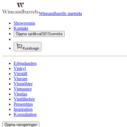
Wineandbarells startsida
Showrooms
Kontakt
Öppna språkval
SE/Svenska
Kundvagn
Erbjudanden
Vinkyl
Vinställ
Vinrum
Vinmöbler
Vintunnor
Vinglas
Vintillbehör
Presenttips
Inspiration
Konsultation
Öppna navigeringen