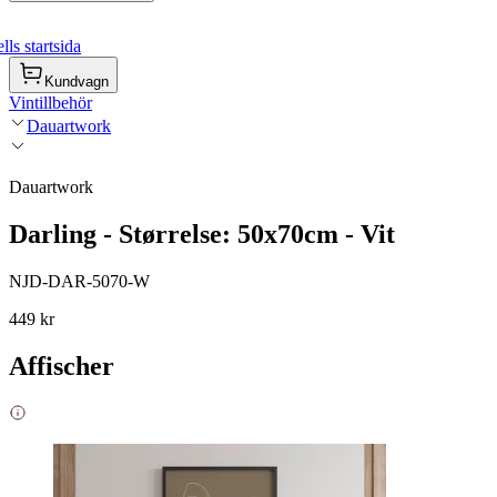
ls startsida
Kundvagn
Vintillbehör
Dauartwork
Dauartwork
Darling - Størrelse: 50x70cm - Vit
NJD-DAR-5070-W
449 kr
Affischer