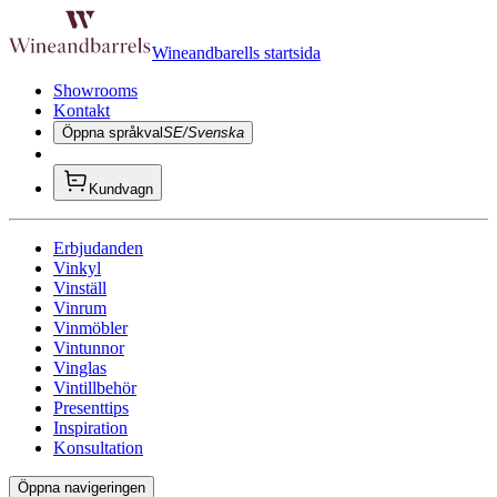
Wineandbarells startsida
Showrooms
Kontakt
Öppna språkval
SE/Svenska
Kundvagn
Erbjudanden
Vinkyl
Vinställ
Vinrum
Vinmöbler
Vintunnor
Vinglas
Vintillbehör
Presenttips
Inspiration
Konsultation
Öppna navigeringen