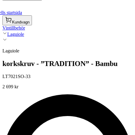
ls startsida
Kundvagn
Vintillbehör
Laguiole
Laguiole
korkskruv - ”TRADITION” - Bambu
LT7021SO-33
2 699 kr