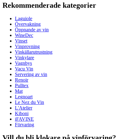
Rekommenderade kategorier
Produktnummer
LT7021SO-33
Laguiole
Mått (BxHxD cm)
Övervakning
Vikt (kg)
0.115
Öppnande av vin
WineDec
wine accessories
Vinset
Vinprovning
Status When Soldout
active
Vinkällarutrustning
Vinkylare
Vagnbys
Vacu Vin
Servering av vin
Renoir
Pulltex
Mat
Legnoart
Le Nez du Vin
L'Atelier
Kiboni
iFAVINE
Förvaring
Vill du bli klokare på vinförvaring?