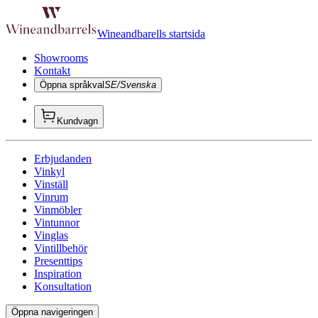
Wineandbarells startsida
Showrooms
Kontakt
Öppna språkval
SE/Svenska
Kundvagn
Erbjudanden
Vinkyl
Vinställ
Vinrum
Vinmöbler
Vintunnor
Vinglas
Vintillbehör
Presenttips
Inspiration
Konsultation
Öppna navigeringen