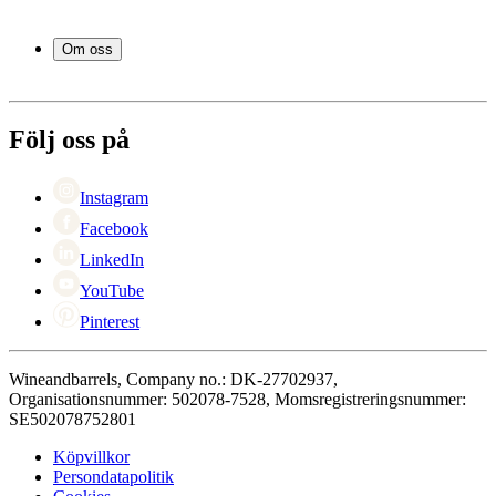
Vintunnor
Frågor och svar i korthet
Vintillbehör
Leverans
Om oss
Service
Betalning
Om Wineandbarrels
Retur
Medarbetarna
+46 8 446 889 88
Karriär
Följ oss på
Black Friday
Singles Day
Cyber Monday
Instagram
Facebook
LinkedIn
YouTube
Pinterest
Wineandbarrels, Company no.: DK-27702937,
Organisationsnummer: 502078-7528, Momsregistreringsnummer:
SE502078752801
Köpvillkor
Persondatapolitik