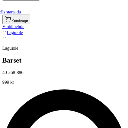
ls startsida
Kundvagn
Vintillbehör
Laguiole
Laguiole
Barset
40-268-886
999 kr