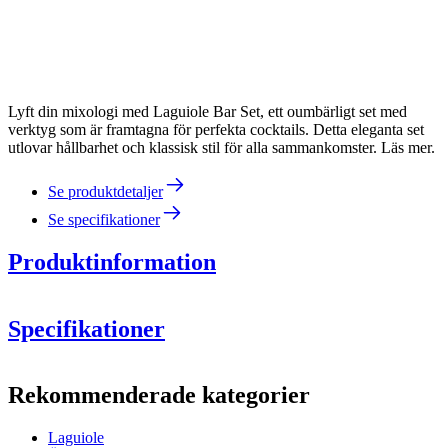
Lyft din mixologi med Laguiole Bar Set, ett oumbärligt set med
verktyg som är framtagna för perfekta cocktails. Detta eleganta set
utlovar hållbarhet och klassisk stil för alla sammankomster. Läs mer.
Se produktdetaljer
Se specifikationer
Produktinformation
Specifikationer
Information
Rekommenderade kategorier
Produktnummer
40-268-886
Laguiole
Mått (BxHxD cm)