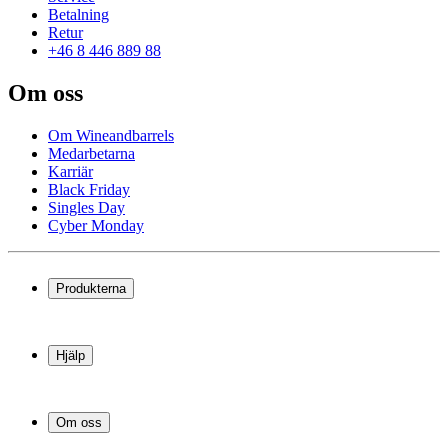
Betalning
Retur
+46 8 446 889 88
Om oss
Om Wineandbarrels
Medarbetarna
Karriär
Black Friday
Singles Day
Cyber Monday
Produkterna
Vinkyl
Vinställ
Hjälp
Vinmöbler
Vintunnor
Frågor och svar i korthet
Vintillbehör
Leverans
Om oss
Service