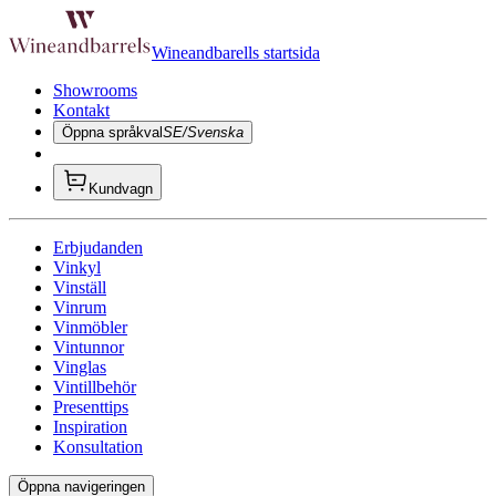
Wineandbarells startsida
Showrooms
Kontakt
Öppna språkval
SE/Svenska
Kundvagn
Erbjudanden
Vinkyl
Vinställ
Vinrum
Vinmöbler
Vintunnor
Vinglas
Vintillbehör
Presenttips
Inspiration
Konsultation
Öppna navigeringen