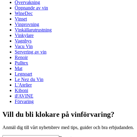
Övervakning
Vikt (kg)
0.35
Öppnande av vin
Höjd (cm)
9
WineDec
Bredd (cm)
19
Vinset
Djup (cm)
29
Vinprovning
Vinkällarutrustning
Vinkylare
Vagnbys
Vacu Vin
Servering av vin
Renoir
Pulltex
Mat
Legnoart
Le Nez du Vin
L'Atelier
Kiboni
iFAVINE
Förvaring
Vill du bli klokare på vinförvaring?
Anmäl dig till vårt nyhetsbrev med tips, guider och bra erbjudanden.