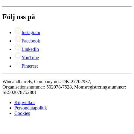
Betalning
Om Wineandbarrels
Retur
Medarbetarna
+46 8 446 889 88
Karriär
Följ oss på
Black Friday
Singles Day
Cyber Monday
Instagram
Facebook
LinkedIn
YouTube
Pinterest
Wineandbarrels, Company no.: DK-27702937,
Organisationsnummer: 502078-7528, Momsregistreringsnummer:
SE502078752801
Köpvillkor
Persondatapolitik
Cookies