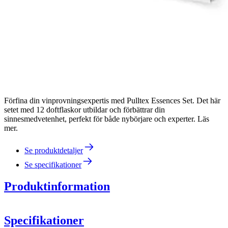
Förfina din vinprovningsexpertis med Pulltex Essences Set. Det här
setet med 12 doftflaskor utbildar och förbättrar din
sinnesmedvetenhet, perfekt för både nybörjare och experter. Läs
mer.
Se produktdetaljer
Se specifikationer
Produktinformation
E
t
t s
e
t vinaromer ti
l
l a
t
t u
tbilda och
trän
a
l
uktsinnet
i a
tt skilja
mell
an
de
Specifikationer
olika
aromatisk
a
n
yanserna
i vin.