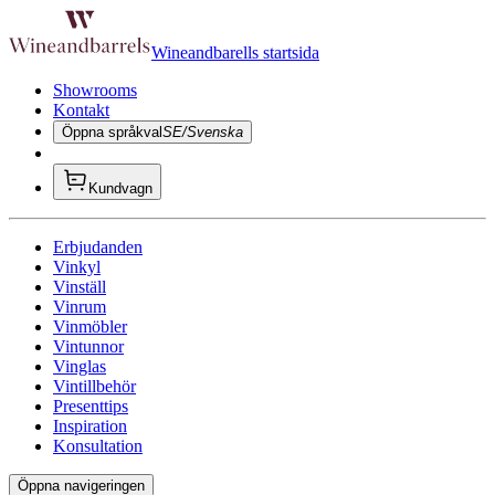
Wineandbarells startsida
Showrooms
Kontakt
Öppna språkval
SE/Svenska
Kundvagn
Erbjudanden
Vinkyl
Vinställ
Vinrum
Vinmöbler
Vintunnor
Vinglas
Vintillbehör
Presenttips
Inspiration
Konsultation
Öppna navigeringen