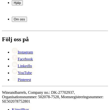
Vinställ
Hjälp
Vinmöbler
Vintunnor
Frågor och svar i korthet
Vintillbehör
Leverans
Om oss
Service
Betalning
Om Wineandbarrels
Retur
Medarbetarna
+46 8 446 889 88
Karriär
Följ oss på
Black Friday
Singles Day
Cyber Monday
Instagram
Facebook
LinkedIn
YouTube
Pinterest
Wineandbarrels, Company no.: DK-27702937,
Organisationsnummer: 502078-7528, Momsregistreringsnummer:
SE502078752801
Köpvillkor