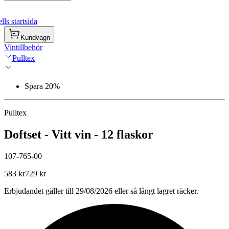
ls startsida
Kundvagn
Vintillbehör
Pulltex
Spara 20%
Pulltex
Doftset - Vitt vin - 12 flaskor
107-765-00
583 kr
729 kr
Erbjudandet gäller till 29/08/2026 eller så långt lagret räcker.