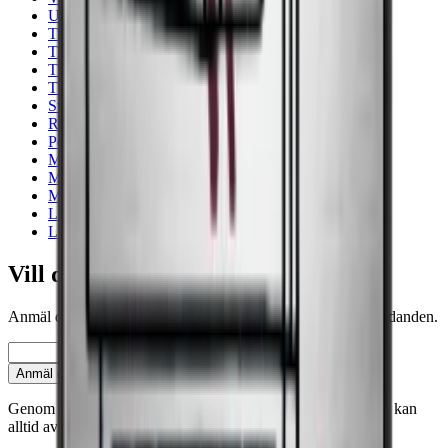
Under 90 cm
Trä
Tillbehör
Till Kalla Rum
Thermocold
Svart
Rostfri stål
Pevino
Mörningsskåp
Multizoner
Med Minst Bredd
Låg ljudnivå
Liten vinkyl
Vill du bli klokare på vinförvaring?
Anmäl dig till vårt nyhetsbrev med tips, guider och bra erbjudanden.
E-post
Anmäl dig
Genom att anmäla dig accepterar du vår integritetspolicy. Du kan
alltid avbryta prenumerationen.