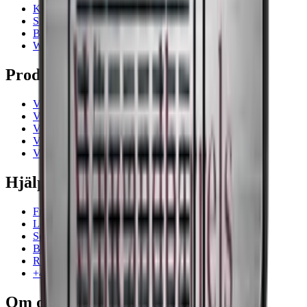
Kontakt
Showrooms
Blogg
Wiki
Produkterna
Vinkyl
Vinställ
Vinmöbler
Vintunnor
Vintillbehör
Hjälp
Frågor och svar i korthet
Leverans
Service
Betalning
Retur
+46 8 446 889 88
Om oss