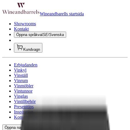
Wineandbarells startsida
Showrooms
Kontakt
Öppna språkval
SE/Svenska
Kundvagn
Erbjudanden
Vinkyl
Vinställ
Vinrum
Vinmöbler
Vintunnor
Vinglas
Vintillbehör
Presenttips
Inspiration
Konsultation
Öppna navigeringen