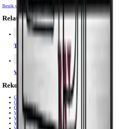
Besök våra showrooms
Kontakta oss
Relaterade tillbehör
Lägg i korg
Thermopro Termometer/Hygrometer
Lägg i korg
Vänsterhängd dörr på vinkylskåp.
Rekommenderade kategorier
Cavecool
Över 150 Cm
Över 131 Flaskor
Vit
Vinlagringsskåp
Vinkyl 30 cm
Vestfrost