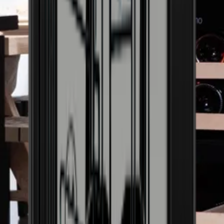
Skåpdörren kan låsas
Nej
Larm för öppen dörr
Nej
Display
Ja
Nettokapacitet (liter)
42
Justerbara fötter
Nej
Handtaget kan monteras
Nej
Aktivt kolfilter
Nej