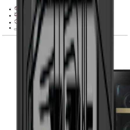
Se leveransalternativ
28 dagars ångerrätt