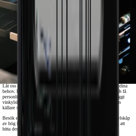
Behöver du vägledning för att hitta det
vinkylskåp som matchar dina behov?
Låt oss hjälpa dig att hitta den perfekta lösningen som passar dina
behov. Boka ett möte med en av våra erfarna säljkonsulter och få
personlig rådgivning. Oavsett om du behöver ett diskret inbyggt
vinkylskåp till ditt nyrenoverade kök eller ett fristående till din
källare så står vi redo att hjälpa dig att välja rätt vinkylskåp.
Besök ett av våra showrooms och upplev vårt utbud av vinkylskåp
av hög kvalitet, eller boka ett möte idag och låt oss hjälpa dig att
hitta den perfekta förvaringslösningen för ditt vin.