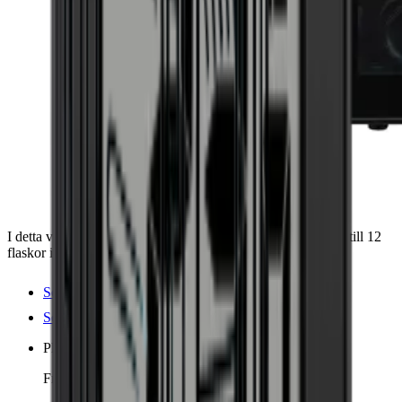
I detta vinkylskåp från danska Cavecool kan du förvara upp till 12
flaskor i två temperaturzoner.
Se produktdetaljer
Se specifikationer
Placering
Fristående