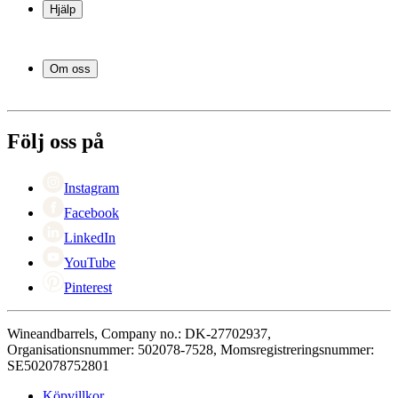
Vinställ
Hjälp
Vinmöbler
Vintunnor
Frågor och svar i korthet
Vintillbehör
Leverans
Om oss
Service
Betalning
Om Wineandbarrels
Retur
Medarbetarna
+46 8 446 889 88
Karriär
Följ oss på
Black Friday
Singles Day
Cyber Monday
Instagram
Facebook
LinkedIn
YouTube
Pinterest
Wineandbarrels, Company no.: DK-27702937,
Organisationsnummer: 502078-7528, Momsregistreringsnummer:
SE502078752801
Köpvillkor