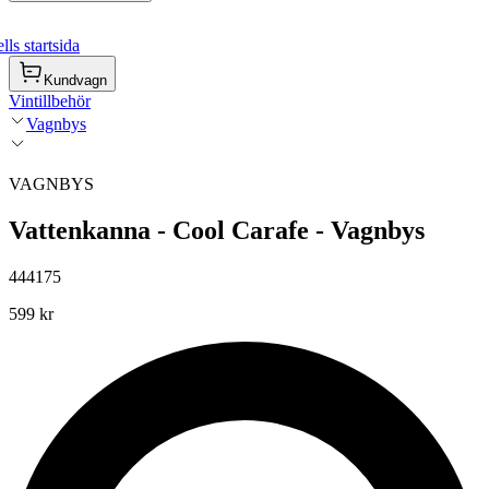
ls startsida
Kundvagn
Vintillbehör
Vagnbys
VAGNBYS
Vattenkanna - Cool Carafe - Vagnbys
444175
599 kr