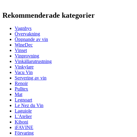
Mått (BxHxD cm)
Rekommenderade kategorier
Vikt (kg)
3
Höjd (cm)
30
Vagnbys
Bredd (cm)
38
Övervakning
Djup (cm)
29
Öppnande av vin
WineDec
Vinset
Vinprovning
Vinkällarutrustning
Vinkylare
Vacu Vin
Servering av vin
Renoir
Pulltex
Mat
Legnoart
Le Nez du Vin
Laguiole
L'Atelier
Kiboni
iFAVINE
Förvaring