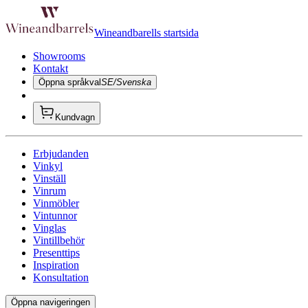
Wineandbarells startsida
Showrooms
Kontakt
Öppna språkval
SE/Svenska
Kundvagn
Erbjudanden
Vinkyl
Vinställ
Vinrum
Vinmöbler
Vintunnor
Vinglas
Vintillbehör
Presenttips
Inspiration
Konsultation
Öppna navigeringen