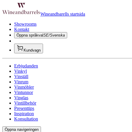
Wineandbarells startsida
Showrooms
Kontakt
Öppna språkval
SE/Svenska
Kundvagn
Erbjudanden
Vinkyl
Vinställ
Vinrum
Vinmöbler
Vintunnor
Vinglas
Vintillbehör
Presenttips
Inspiration
Konsultation
Öppna navigeringen