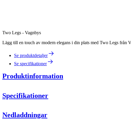
Two Legs - Vagnbys
Lägg till en touch av modern elegans i din plats med Two Legs från Va
Se produktdetaljer
Se specifikationer
Produktinformation
Specifikationer
Information
Nedladdningar
Produktnummer
436025
Mått (BxHxD cm)