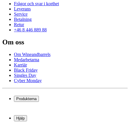
Frågor och svar i korthet
Leverans
Service
Betalning
Retur
+46 8 446 889 88
Om oss
Om Wineandbarrels
Medarbetarna
Karriär
Black Friday
Singles Day
Cyber Monday
Produkterna
Vinkyl
Vinställ
Hjälp
Vinmöbler
Vintunnor
Frågor och svar i korthet