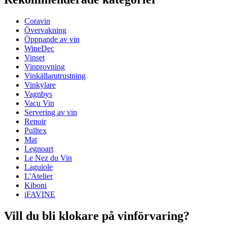
Produktnummer
410006
Coravin
Allmänt
Övervakning
Tillverkare
Coravin
Öppnande av vin
WineDec
Mått (BxHxD cm)
Vinset
Vinprovning
Vikt (kg)
0.53
Vinkällarutrustning
Höjd (cm)
4.5
Vinkylare
Bredd (cm)
29
Vagnbys
Djup (cm)
19
Vacu Vin
Servering av vin
Renoir
Pulltex
Mat
Legnoart
Le Nez du Vin
Laguiole
L'Atelier
Kiboni
iFAVINE
Vill du bli klokare på vinförvaring?