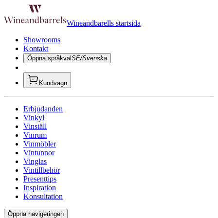
Wineandbarells startsida
Showrooms
Kontakt
Öppna språkval
SE/Svenska
Kundvagn
Erbjudanden
Vinkyl
Vinställ
Vinrum
Vinmöbler
Vintunnor
Vinglas
Vintillbehör
Presenttips
Inspiration
Konsultation
Öppna navigeringen