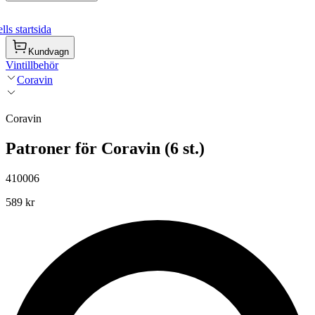
ls startsida
Kundvagn
Vintillbehör
Coravin
Coravin
Patroner för Coravin (6 st.)
410006
589 kr