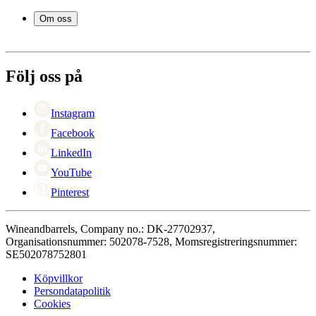
Vintillbehör
Leverans
Om oss
Service
Betalning
Om Wineandbarrels
Retur
Medarbetarna
+46 8 446 889 88
Karriär
Följ oss på
Black Friday
Singles Day
Cyber Monday
Instagram
Facebook
LinkedIn
YouTube
Pinterest
Wineandbarrels, Company no.: DK-27702937,
Organisationsnummer: 502078-7528, Momsregistreringsnummer:
SE502078752801
Köpvillkor
Persondatapolitik
Cookies