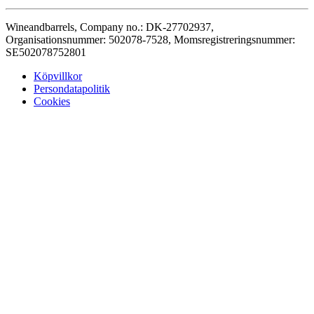
Wineandbarrels, Company no.: DK-27702937,
Organisationsnummer: 502078-7528, Momsregistreringsnummer:
SE502078752801
Köpvillkor
Persondatapolitik
Cookies