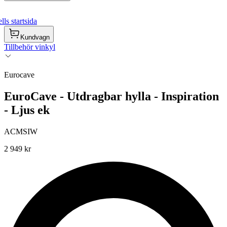
ls startsida
Kundvagn
Tillbehör vinkyl
Eurocave
EuroCave - Utdragbar hylla - Inspiration
- Ljus ek
ACMSIW
2 949 kr