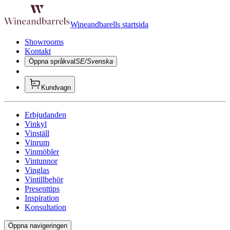
Wineandbarells startsida
Showrooms
Kontakt
Öppna språkval
SE/Svenska
Kundvagn
Erbjudanden
Vinkyl
Vinställ
Vinrum
Vinmöbler
Vintunnor
Vinglas
Vintillbehör
Presenttips
Inspiration
Konsultation
Öppna navigeringen