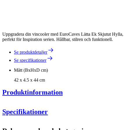
Uppgradera din vincooler med EuroCaves Lätta Ek Skjutut Hylla,
perfekt för Inspiration serien. Hållbar, stilren och funktionell.
Se produktdetaljer
Se specifikationer
Mått (BxHxD cm)
42 x 4.5 x 44 cm
Produktinformation
Inspiration
EuroCave
Specifikationer
Information