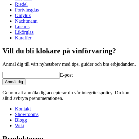
Glas
Champagneglas, Dessertvinsglas, Vittvinsglas,
Riedel
Rosévinglas, Rödvinsglas
Portvinsglas
Glas typ
Bordeauxglas
Onlylux
Kapacitet (cl)
42
Nachtmann
Diameter (cm)
8.5
Lucaris
Likörglas
Övrigt
Karaffer
Gravering
Nej
Vill du bli klokare på vinförvaring?
Anmäl dig till vårt nyhetsbrev med tips, guider och bra erbjudanden.
E-post
Anmäl dig
Genom att anmäla dig accepterar du vår integritetspolicy. Du kan
alltid avbryta prenumerationen.
Kontakt
Showrooms
Blogg
Wiki
De perfekta universalglasen som passar till alla dina viner.
Extremt tunna och lätta munblåsta vinglas.
Produkterna