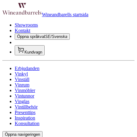
Wineandbarells startsida
Showrooms
Kontakt
Öppna språkval
SE/Svenska
Kundvagn
Erbjudanden
Vinkyl
Vinställ
Vinrum
Vinmöbler
Vintunnor
Vinglas
Vintillbehör
Presenttips
Inspiration
Konsultation
Öppna navigeringen