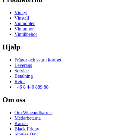
Blyfritt kristallglas som tål maskindisk.
Vinkyl
Vinställ
Vinmöbler
Vintunnor
Vintillbehör
Hjälp
Frågor och svar i korthet
Leverans
Service
Betalning
Retur
+46 8 446 889 88
Om oss
Om Wineandbarrels
Medarbetarna
Karriär
Black Friday
Singles Day