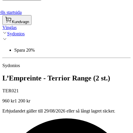
ls startsida
Kundvagn
Vinglas
Sydonios
Spara 20%
Sydonios
L’Empreinte - Terrior Range (2 st.)
TER021
960 kr
1 200 kr
Erbjudandet gäller till 29/08/2026 eller så långt lagret räcker.