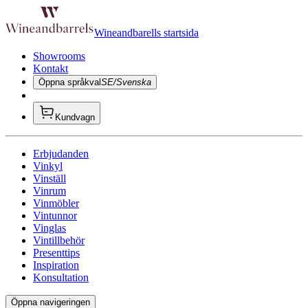
Wineandbarells startsida
Showrooms
Kontakt
Öppna språkval
SE/Svenska
Kundvagn
Erbjudanden
Vinkyl
Vinställ
Vinrum
Vinmöbler
Vintunnor
Vinglas
Vintillbehör
Presenttips
Inspiration
Konsultation
Öppna navigeringen