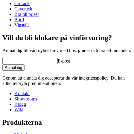
Djup (cm)
32
Crurack
Vikt (kg)
25
Caverack
Bra till priset
Bord
Vinställ
Vill du bli klokare på vinförvaring?
Anmäl dig till vårt nyhetsbrev med tips, guider och bra erbjudanden.
E-post
Anmäl dig
Genom att anmäla dig accepterar du vår integritetspolicy. Du kan
alltid avbryta prenumerationen.
Kontakt
Showrooms
Blogg
Wiki
Produkterna