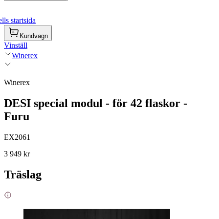
ls startsida
Kundvagn
Vinställ
Winerex
Winerex
DESI special modul - för 42 flaskor -
Furu
EX2061
3 949 kr
Träslag