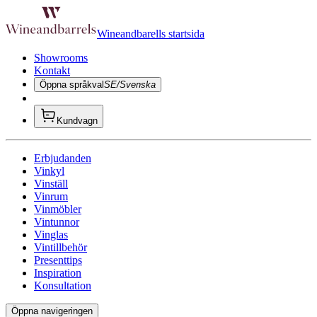
Wineandbarells startsida
Showrooms
Kontakt
Öppna språkval
SE/Svenska
Kundvagn
Erbjudanden
Vinkyl
Vinställ
Vinrum
Vinmöbler
Vintunnor
Vinglas
Vintillbehör
Presenttips
Inspiration
Konsultation
Öppna navigeringen