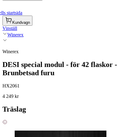
ls startsida
Kundvagn
Vinställ
Winerex
Winerex
DESI special modul - för 42 flaskor -
Brunbetsad furu
HX2061
4 249 kr
Träslag