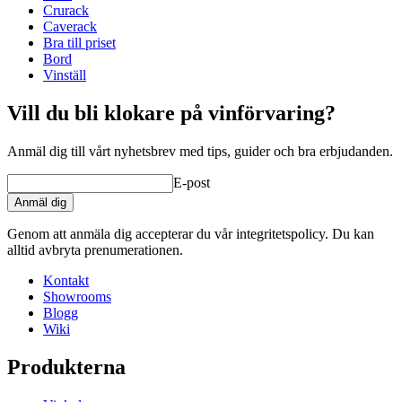
Djup (cm)
32
Crurack
Vikt (kg)
25
Caverack
Bra till priset
Bord
Vinställ
Vill du bli klokare på vinförvaring?
Anmäl dig till vårt nyhetsbrev med tips, guider och bra erbjudanden.
E-post
Anmäl dig
Genom att anmäla dig accepterar du vår integritetspolicy. Du kan
alltid avbryta prenumerationen.
Kontakt
Showrooms
Blogg
Wiki
Produkterna