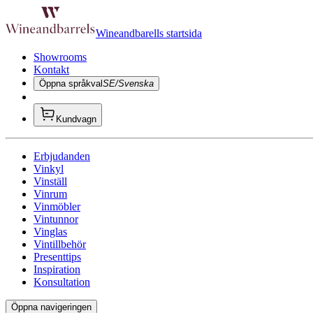
Wineandbarells startsida
Showrooms
Kontakt
Öppna språkval
SE/Svenska
Kundvagn
Erbjudanden
Vinkyl
Vinställ
Vinrum
Vinmöbler
Vintunnor
Vinglas
Vintillbehör
Presenttips
Inspiration
Konsultation
Öppna navigeringen