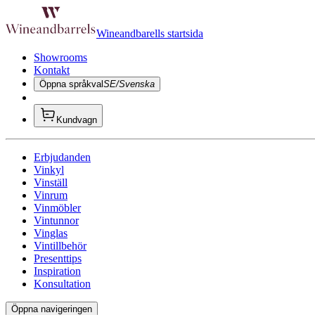
Wineandbarells startsida
Showrooms
Kontakt
Öppna språkval
SE/Svenska
Kundvagn
Erbjudanden
Vinkyl
Vinställ
Vinrum
Vinmöbler
Vintunnor
Vinglas
Vintillbehör
Presenttips
Inspiration
Konsultation
Öppna navigeringen