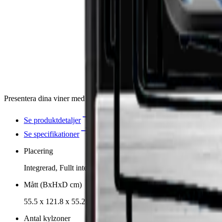
Presentera dina viner med stil med detta framtidssäkra premium vinkyls
Se produktdetaljer
Se specifikationer
Placering
Integrerad, Fullt integrerad
Mått (BxHxD cm)
55.5 x 121.8 x 55.2 cm
Antal kylzoner