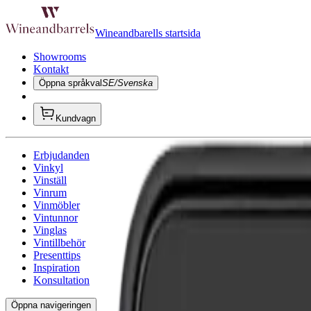
Wineandbarells startsida
Showrooms
Kontakt
Öppna språkval
SE/Svenska
Kundvagn
Erbjudanden
Vinkyl
Vinställ
Vinrum
Vinmöbler
Vintunnor
Vinglas
Vintillbehör
Presenttips
Inspiration
Konsultation
Öppna navigeringen