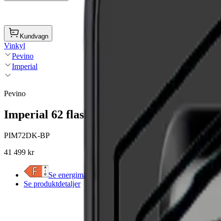
Kundvagn
Vinkyl
Pevino
Imperial
Pevino
Imperial 62 flaskor - push open - 2 zoner -
PIM72DK-BP
41 499 kr
Se energimärkning
Se produktdetaljer