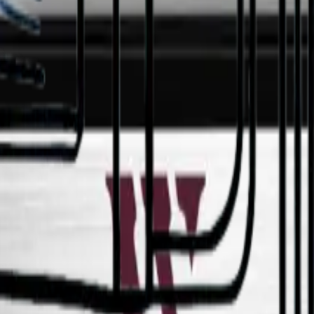
kåp från danska Pevino. Förvara upp till 62 flaskor i två temperaturzoner