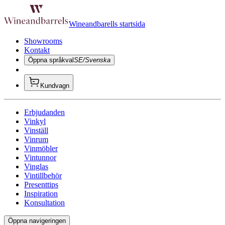
Wineandbarells startsida
Showrooms
Kontakt
Öppna språkval
SE/Svenska
Kundvagn
Erbjudanden
Vinkyl
Vinställ
Vinrum
Vinmöbler
Vintunnor
Vinglas
Vintillbehör
Presenttips
Inspiration
Konsultation
Öppna navigeringen