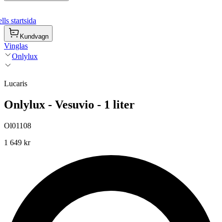
ls startsida
Kundvagn
Vinglas
Onlylux
Lucaris
Onlylux - Vesuvio - 1 liter
Ol01108
1 649 kr