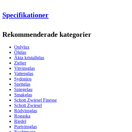
Specifikationer
Information
Rekommenderade kategorier
Produktnummer
Ol01108
Onlylux
Mått (BxHxD cm)
Ölglas
Vikt (kg)
1
Äkta kristallglas
Höjd (cm)
27
Zieher
Bredd (cm)
40
Vitvinsglas
Djup (cm)
31
Vattenglas
Sydonios
Glas
Spritglas
Spiegelau
Glas
Karaff, Kristallglas
Smakglas
Glas typ
Karaff för dekantering, Vinkaraff
Schott Zwiesel Finesse
Schott Zwiesel
wine glasses
Rödvinsglas
Rogaska
Status When Soldout
active
Riedel
Portvinsglas
Nachtmann