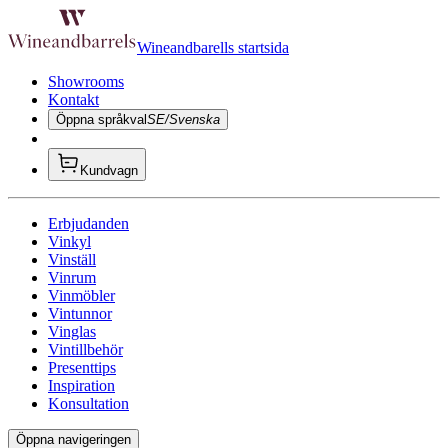
Wineandbarells startsida
Showrooms
Kontakt
Öppna språkval
SE/Svenska
Kundvagn
Erbjudanden
Vinkyl
Vinställ
Vinrum
Vinmöbler
Vintunnor
Vinglas
Vintillbehör
Presenttips
Inspiration
Konsultation
Öppna navigeringen