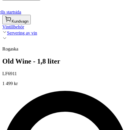
ls startsida
Kundvagn
Vintillbehör
Servering av vin
Rogaska
Old Wine - 1,8 liter
LF6911
1 499 kr