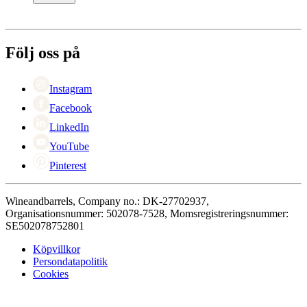
Service
Betalning
Om Wineandbarrels
Retur
Medarbetarna
+46 8 446 889 88
Karriär
Följ oss på
Black Friday
Singles Day
Cyber Monday
Instagram
Facebook
LinkedIn
YouTube
Pinterest
Wineandbarrels, Company no.: DK-27702937,
Organisationsnummer: 502078-7528, Momsregistreringsnummer:
SE502078752801
Köpvillkor
Persondatapolitik
Cookies