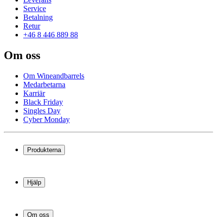
Service
Betalning
Retur
+46 8 446 889 88
Om oss
Om Wineandbarrels
Medarbetarna
Karriär
Black Friday
Singles Day
Cyber Monday
Produkterna
Vinkyl
Vinställ
Hjälp
Vinmöbler
Vintunnor
Frågor och svar i korthet
Vintillbehör
Leverans
Om oss