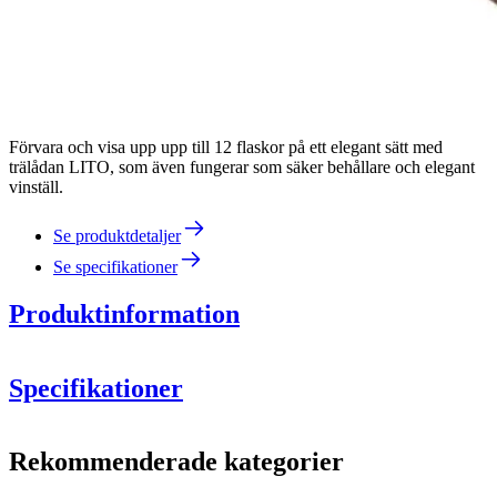
Förvara och visa upp upp till 12 flaskor på ett elegant sätt med
trälådan LITO, som även fungerar som säker behållare och elegant
vinställ.
Se produktdetaljer
Se specifikationer
Produktinformation
Specifikationer
Information
Rekommenderade kategorier
Produktnummer
00082B