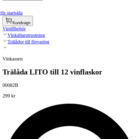
ls startsida
Kundvagn
Vintillbehör
Vinkällarutrustning
Trälådor till förvaring
Vinkassen
Trälåda LITO till 12 vinflaskor
00082B
299 kr