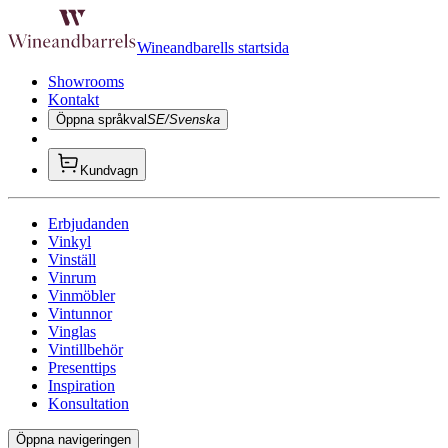
Wineandbarells startsida
Showrooms
Kontakt
Öppna språkval
SE/Svenska
Kundvagn
Erbjudanden
Vinkyl
Vinställ
Vinrum
Vinmöbler
Vintunnor
Vinglas
Vintillbehör
Presenttips
Inspiration
Konsultation
Öppna navigeringen