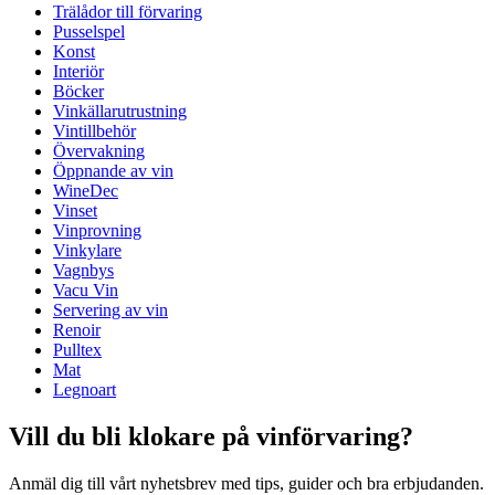
Trälådor till förvaring
Mått (BxHxD cm)
Pusselspel
Vikt (kg)
2.1
Konst
Höjd (cm)
28.5
Interiör
Bredd (cm)
39
Böcker
Vinkällarutrustning
Vintillbehör
Övervakning
Öppnande av vin
WineDec
Vinset
Vinprovning
Vinkylare
Vagnbys
Vacu Vin
Servering av vin
Renoir
Pulltex
Mat
Legnoart
Vill du bli klokare på vinförvaring?
Anmäl dig till vårt nyhetsbrev med tips, guider och bra erbjudanden.