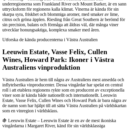
underregionerna som Frankland River och Mount Barker, är en sann
uttrycksform för regionens kalla klimat. Vinerna är kända för sin
skarpa syra, friskhet och blommiga aromer, med smaker av lime,
citrus och gröna äpplen. Riesling från Great Southern är berömd för
sin precision, balans och förmåga att åldras väl, där många viner
utvecklar honungsaktiga, komplexa smaker med åren.
Utforska de kända producenterna i Västra Australien
Leeuwin Estate, Vasse Felix, Cullen
Wines, Howard Park: Ikoner i Västra
Australiens vinproduktion
Västra Australien är hem till några av Australiens mest ansedda och
inflytelserika vinproducenter. Dessa vingårdar har spelat en central
roll i att etablera regionens rykte som en producent av exceptionella
viner som är kända både nationellt och internationellt. Leeuwin
Estate, Vasse Felix, Cullen Wines och Howard Park är bara några av
de namn som har hjälpt till att sätta Västra Australien på världskartan
som en vinregion i världsklass.
🍇 Leeuwin Estate – Leeuwin Estate är en av de mest ikoniska
vingårdarna i Margaret River, känd för sin världsklassiga