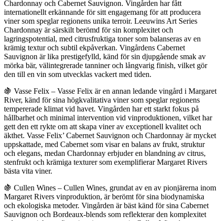
Chardonnay och Cabernet Sauvignon. Vingården har fått
internationellt erkännande för sitt engagemang för att producera
viner som speglar regionens unika terroir. Leeuwins Art Series
Chardonnay är särskilt berömd för sin komplexitet och
lagringspotential, med citrusfruktiga toner som balanseras av en
krämig textur och subtil ekpåverkan. Vingårdens Cabernet
Sauvignon är lika prestigefylld, känd för sin djupgående smak av
mörka bär, välintegrerade tanniner och långvarig finish, vilket gör
den till en vin som utvecklas vackert med tiden.
🍇 Vasse Felix – Vasse Felix är en annan ledande vingård i Margaret
River, känd för sina högkvalitativa viner som speglar regionens
tempererade klimat vid havet. Vingården har ett starkt fokus på
hållbarhet och minimal intervention vid vinproduktionen, vilket har
gett den ett rykte om att skapa viner av exceptionell kvalitet och
äkthet. Vasse Felix’ Cabernet Sauvignon och Chardonnay är mycket
uppskattade, med Cabernet som visar en balans av frukt, struktur
och elegans, medan Chardonnay erbjuder en blandning av citrus,
stenfrukt och krämiga texturer som exemplifierar Margaret Rivers
bästa vita viner.
🍇 Cullen Wines – Cullen Wines, grundat av en av pionjärerna inom
Margaret Rivers vinproduktion, är berömt för sina biodynamiska
och ekologiska metoder. Vingården är bäst känd för sina Cabernet
Sauvignon och Bordeaux-blends som reflekterar den komplexitet