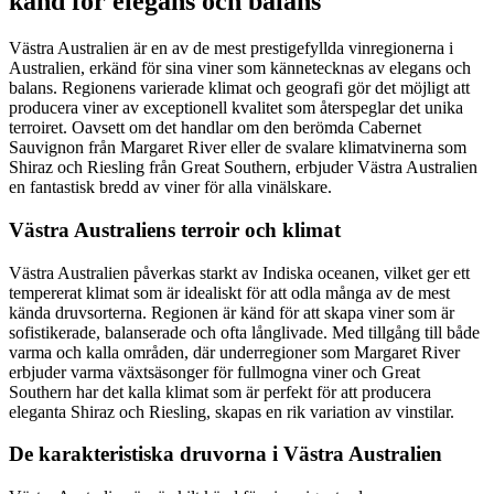
känd för elegans och balans
Västra Australien är en av de mest prestigefyllda vinregionerna i
Australien, erkänd för sina viner som kännetecknas av elegans och
balans. Regionens varierade klimat och geografi gör det möjligt att
producera viner av exceptionell kvalitet som återspeglar det unika
terroiret. Oavsett om det handlar om den berömda Cabernet
Sauvignon från Margaret River eller de svalare klimatvinerna som
Shiraz och Riesling från Great Southern, erbjuder Västra Australien
en fantastisk bredd av viner för alla vinälskare.
Västra Australiens terroir och klimat
Västra Australien påverkas starkt av Indiska oceanen, vilket ger ett
tempererat klimat som är idealiskt för att odla många av de mest
kända druvsorterna. Regionen är känd för att skapa viner som är
sofistikerade, balanserade och ofta långlivade. Med tillgång till både
varma och kalla områden, där underregioner som Margaret River
erbjuder varma växtsäsonger för fullmogna viner och Great
Southern har det kalla klimat som är perfekt för att producera
eleganta Shiraz och Riesling, skapas en rik variation av vinstilar.
De karakteristiska druvorna i Västra Australien