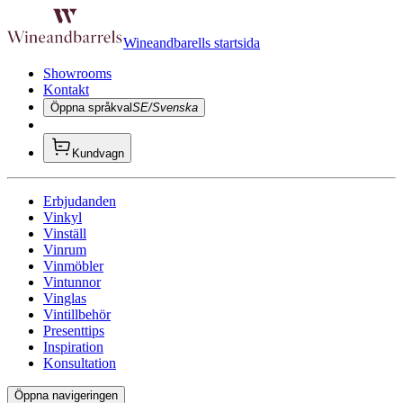
Wineandbarells startsida
Showrooms
Kontakt
Öppna språkval
SE/Svenska
Kundvagn
Erbjudanden
Vinkyl
Vinställ
Vinrum
Vinmöbler
Vintunnor
Vinglas
Vintillbehör
Presenttips
Inspiration
Konsultation
Öppna navigeringen