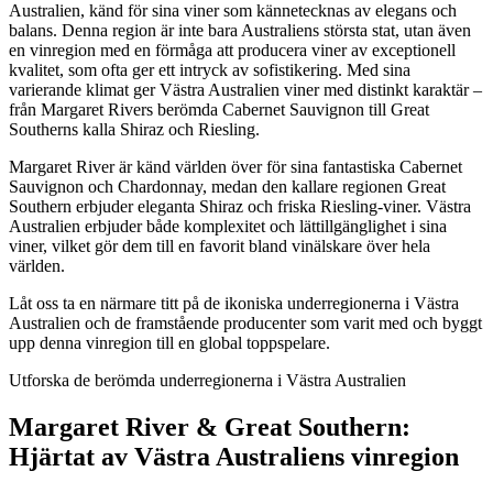
Australien, känd för sina viner som kännetecknas av elegans och
balans. Denna region är inte bara Australiens största stat, utan även
en vinregion med en förmåga att producera viner av exceptionell
kvalitet, som ofta ger ett intryck av sofistikering. Med sina
varierande klimat ger Västra Australien viner med distinkt karaktär –
från Margaret Rivers berömda Cabernet Sauvignon till Great
Southerns kalla Shiraz och Riesling.
Margaret River är känd världen över för sina fantastiska Cabernet
Sauvignon och Chardonnay, medan den kallare regionen Great
Southern erbjuder eleganta Shiraz och friska Riesling-viner. Västra
Australien erbjuder både komplexitet och lättillgänglighet i sina
viner, vilket gör dem till en favorit bland vinälskare över hela
världen.
Låt oss ta en närmare titt på de ikoniska underregionerna i Västra
Australien och de framstående producenter som varit med och byggt
upp denna vinregion till en global toppspelare.
Utforska de berömda underregionerna i Västra Australien
Margaret River & Great Southern:
Hjärtat av Västra Australiens vinregion