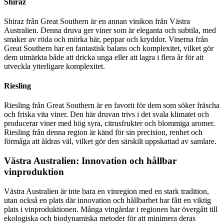
Shiraz
Shiraz från Great Southern är en annan vinikon från Västra
Australien. Denna druva ger viner som är eleganta och subtila, med
smaker av röda och mörka bär, peppar och kryddor. Vinerna från
Great Southern har en fantastisk balans och komplexitet, vilket gör
dem utmärkta både att dricka unga eller att lagra i flera år för att
utveckla ytterligare komplexitet.
Riesling
Riesling från Great Southern är en favorit för dem som söker fräscha
och friska vita viner. Den här druvan trivs i det svala klimatet och
producerar viner med hög syra, citrusfrukter och blommiga aromer.
Riesling från denna region är känd för sin precision, renhet och
förmåga att åldras väl, vilket gör den särskilt uppskattad av samlare.
Västra Australien: Innovation och hållbar
vinproduktion
Västra Australien är inte bara en vinregion med en stark tradition,
utan också en plats där innovation och hållbarhet har fått en viktig
plats i vinproduktionen. Många vingårdar i regionen har övergått till
ekologiska och biodynamiska metoder för att minimera deras