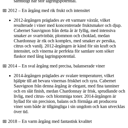
samtidigt har stor lagringspotential.
📅 2012 – En årgång med rik frukt och intensitet
2012-årgången präglades av ett varmare växtår, vilket
resulterade i viner med koncentrerade fruktsmaker och djup.
Cabernet Sauvignon från detta år är fyllig, med intensiva
smaker av svartvinbär, plommon och choklad, medan
Chardonnay är rik och komplex, med smaker av persika,
citrus och vanilj. 2012-årgången är känd för sin kraft och
intensitet, och vinerna är perfekta för samlare som söker
flaskor med lång lagringspotential.
📅 2014 – En sval årgång med precisa, balanserade viner
2014-årgången präglades av svalare temperaturer, vilket
hjälpte till att bevara vinernas friskhet och syra. Cabernet
Sauvignon från denna årgång är elegant, med fina tanniner
och en slät finish, medan Chardonnay är frisk, sprudlande och
livlig, med citrus- och blommiga toner. 2014-årgången är
hyllad för sin precision, balans och förmåga att producera
viner som både är tillgängliga i sin ungdom och kan utvecklas
över tid.
📅 2018 – En varm årgång med fantastisk kvalitet