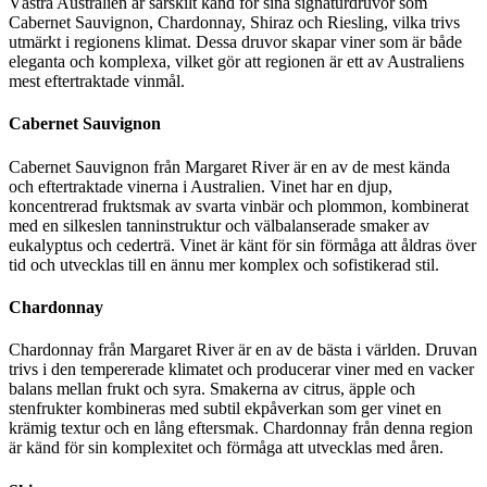
Västra Australien är särskilt känd för sina signaturdruvor som
Cabernet Sauvignon, Chardonnay, Shiraz och Riesling, vilka trivs
utmärkt i regionens klimat. Dessa druvor skapar viner som är både
eleganta och komplexa, vilket gör att regionen är ett av Australiens
mest eftertraktade vinmål.
Cabernet Sauvignon
Cabernet Sauvignon från Margaret River är en av de mest kända
och eftertraktade vinerna i Australien. Vinet har en djup,
koncentrerad fruktsmak av svarta vinbär och plommon, kombinerat
med en silkeslen tanninstruktur och välbalanserade smaker av
eukalyptus och cederträ. Vinet är känt för sin förmåga att åldras över
tid och utvecklas till en ännu mer komplex och sofistikerad stil.
Chardonnay
Chardonnay från Margaret River är en av de bästa i världen. Druvan
trivs i den tempererade klimatet och producerar viner med en vacker
balans mellan frukt och syra. Smakerna av citrus, äpple och
stenfrukter kombineras med subtil ekpåverkan som ger vinet en
krämig textur och en lång eftersmak. Chardonnay från denna region
är känd för sin komplexitet och förmåga att utvecklas med åren.