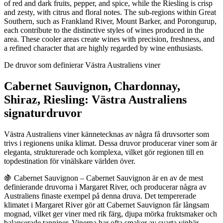
of red and dark fruits, pepper, and spice, while the Riesling is crisp
and zesty, with citrus and floral notes. The sub-regions within Great
Southern, such as Frankland River, Mount Barker, and Porongurup,
each contribute to the distinctive styles of wines produced in the
area. These cooler areas create wines with precision, freshness, and
a refined character that are highly regarded by wine enthusiasts.
De druvor som definierar Västra Australiens viner
Cabernet Sauvignon, Chardonnay,
Shiraz, Riesling: Västra Australiens
signaturdruvor
Västra Australiens viner kännetecknas av några få druvsorter som
trivs i regionens unika klimat. Dessa druvor producerar viner som är
eleganta, strukturerade och komplexa, vilket gör regionen till en
topdestination för vinälskare världen över.
🍇 Cabernet Sauvignon – Cabernet Sauvignon är en av de mest
definierande druvorna i Margaret River, och producerar några av
Australiens finaste exempel på denna druva. Det tempererade
klimatet i Margaret River gör att Cabernet Sauvignon får långsam
mognad, vilket ger viner med rik färg, djupa mörka fruktsmaker och
balanserade tanniner. Vinerna har ofta smaker av svarta vinbär,