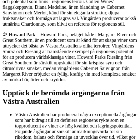
och potential som finns i regionens terroir. Cullen Wines’
flaggskeppsvin, Diana Madeline, är en blandning av Cabernet
Sauvignon och Merlot, känd för sin eleganta struktur, djupa
fruktsmaker och förmåga att lagras väl. Vingården producerar också
utmärkta Chardonnay, som blivit en referens för regionens stil.
🍇 Howard Park – Howard Park, beläget både i Margaret River och
Great Southern, är en producent som är känd för att skapa viner som
uttrycker det bästa av Västra Australiens olika terroirer. Vingårdens
Shiraz och Riesling är framstående exempel på regionens potential
för att producera världsklassiga viner. Howard Parks Riesling från
Great Southern är särskilt uppskattat för sin krispiga syra och
citrusdrivna smaker, medan vingårdens Cabernet Sauvignon från
Margaret River erbjuder en fyllig, kraftig vin med komplexa smaker
av mörka bär, örter och kryddor.
Upptäck de berömda årgångarna från
Västra Australien
Västra Australien har producerat några exceptionella årgångar
som har bidragit till att definiera regionens rykte som en
topproducent av viner av hög kvalitet och lagringspotential.
Följande årgångar är särskilt anmärkningsvärda för sin
rikedom, balans och förmåga att utvecklas över tid, vilket gör