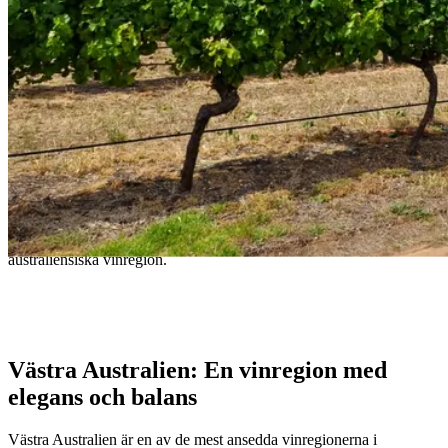
Västra Australien: Elegans i vildmarken
Från världsberömd Cabernet Sauvignon till kallklimats Shiraz –
upptäck de eleganta och balanserade vinerna från denna unika
australiensiska vinregion.
- Australian proverb
Västra Australien: En vinregion med
elegans och balans
Västra Australien är en av de mest ansedda vinregionerna i