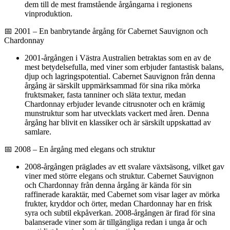
dem till de mest framstående årgångarna i regionens
vinproduktion.
📅 2001 – En banbrytande årgång för Cabernet Sauvignon och
Chardonnay
2001-årgången i Västra Australien betraktas som en av de
mest betydelsefulla, med viner som erbjuder fantastisk balans,
djup och lagringspotential. Cabernet Sauvignon från denna
årgång är särskilt uppmärksammad för sina rika mörka
fruktsmaker, fasta tanniner och släta textur, medan
Chardonnay erbjuder levande citrusnoter och en krämig
munstruktur som har utvecklats vackert med åren. Denna
årgång har blivit en klassiker och är särskilt uppskattad av
samlare.
📅 2008 – En årgång med elegans och struktur
2008-årgången präglades av ett svalare växtsäsong, vilket gav
viner med större elegans och struktur. Cabernet Sauvignon
och Chardonnay från denna årgång är kända för sin
raffinerade karaktär, med Cabernet som visar lager av mörka
frukter, kryddor och örter, medan Chardonnay har en frisk
syra och subtil ekpåverkan. 2008-årgången är firad för sina
balanserade viner som är tillgängliga redan i unga år och