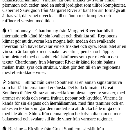
plommon och ceder, med en subtil jordighet som tillför komplexitet.
Cabernet Sauvignon från Margaret River är känt för sin förmåga att
åldras väl, där vinet utvecklas till en ännu mer komplex och
raffinerad version med tiden.
🍇 Chardonnay – Chardonnay från Margaret River har blivit
internationellt känd för sin kvalitet och distinkta stil. Regionens
klimat gör att druvorna kan mogna helt, medan den svalkande
inverkan från havet bevarar vinets friskhet och syra. Resultatet är en
vin som är komplex med smaker av citrus, persika och äpple,
kompletterad med en subtil ekfatsinfluens som ger rikedom och
textur. Chardonnay från Margaret River är känd för sin balans
mellan frukt, syra och struktur, vilket gör den till en av regionens
mest eftertraktade viner.
🍇 Shiraz – Shiraz från Great Southern är en annan signaturdruva
som har fått internationell erkänsla. Det kalla klimatet i Great
Southern tillåter Shiraz att utveckla komplexa lager av smaker, med
aromer av röda och svarta frukter, peppar och kryddor. Vinerna är
kända för sin elegans och återhållsamhet, med fina tanniner och en
silkeslen textur som gör dem underbara att dricka både unga och
med lite ålder. Shiraz från denna region beskrivs ofta som en mer
balanserad och svalare stil än de viner från varmare regioner.
🍇 Riesling – Riesling från Great Southern, särskilt från