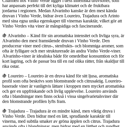
Charmen hos Vinho Verde ligger i dess inhemska druvsorter, som
har anpassats perfekt till det kyliga klimatet och de fruktbara
jordarna i regionen. Medan Alvarinho kanske är den mest kända
druvan i Vinho Verde, bidrar även Loureiro, Trajadura och Arinto
med sina egna unika egenskaper till vinernas karaktär, vilket gör att
Vinho Verdes vita viner är mångsidiga och fascinerande.
🍇 Alvarinho – Känd för sin aromatiska intensitet och livliga syra, är
Alvarinho den mest framstående druvan i Vinho Verde. Den
producerar viner med citrus-, stenfrukts- och blommiga aromer, som
ofta är fylligare och mer strukturerade än andra Vinho Verde-viner.
Alvarinho-viner är idealiska både för omedelbar konsumtion och för
kort lagring, och de passar bra till en rad olika rätter, från skaldjur till
rika ostar.
🍇 Loureiro – Loureiro är en druva känd för sitt ljusa, aromatiska
profil som ofta beskrivs som blomstrande och citrusaktig. Loureiro-
baserade viner är vanligtvis lättare i kroppen men mycket aromatiska
och ger en uppfriskande och livlig upplevelse. Loureiro används
ofta i blandningar men finns också i vissa singelvarietalsviner där
den blomstrande profilen lyfts fram.
🍇 Trajadura – Trajadura är en mindre känd, men viktig druva i
Vinho Verde. Den bidrar med en lätt, sprudlande karaktär till
vinerna, med subtila smaker av gröna äpplen och citrus. Trajadura
används ofta i blandningar, men bidrar med en lätthet och rundhet