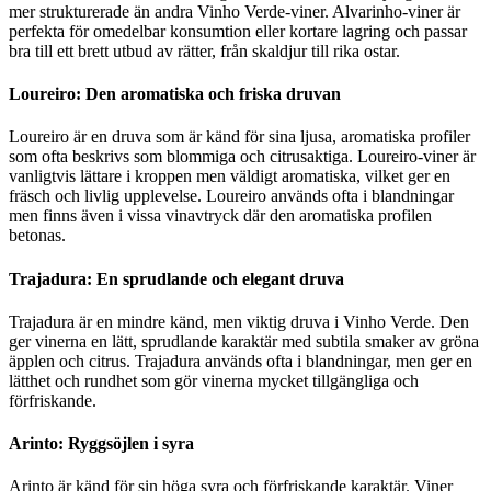
mer strukturerade än andra Vinho Verde-viner. Alvarinho-viner är
perfekta för omedelbar konsumtion eller kortare lagring och passar
bra till ett brett utbud av rätter, från skaldjur till rika ostar.
Loureiro: Den aromatiska och friska druvan
Loureiro är en druva som är känd för sina ljusa, aromatiska profiler
som ofta beskrivs som blommiga och citrusaktiga. Loureiro-viner är
vanligtvis lättare i kroppen men väldigt aromatiska, vilket ger en
fräsch och livlig upplevelse. Loureiro används ofta i blandningar
men finns även i vissa vinavtryck där den aromatiska profilen
betonas.
Trajadura: En sprudlande och elegant druva
Trajadura är en mindre känd, men viktig druva i Vinho Verde. Den
ger vinerna en lätt, sprudlande karaktär med subtila smaker av gröna
äpplen och citrus. Trajadura används ofta i blandningar, men ger en
lätthet och rundhet som gör vinerna mycket tillgängliga och
förfriskande.
Arinto: Ryggsöjlen i syra
Arinto är känd för sin höga syra och förfriskande karaktär. Viner