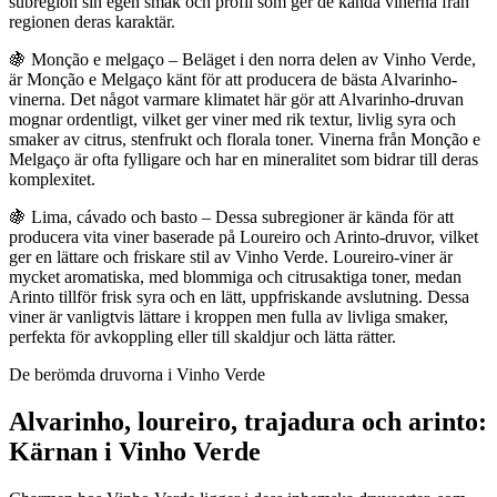
subregion sin egen smak och profil som ger de kända vinerna från
regionen deras karaktär.
🍇 Monção e melgaço – Beläget i den norra delen av Vinho Verde,
är Monção e Melgaço känt för att producera de bästa Alvarinho-
vinerna. Det något varmare klimatet här gör att Alvarinho-druvan
mognar ordentligt, vilket ger viner med rik textur, livlig syra och
smaker av citrus, stenfrukt och florala toner. Vinerna från Monção e
Melgaço är ofta fylligare och har en mineralitet som bidrar till deras
komplexitet.
🍇 Lima, cávado och basto – Dessa subregioner är kända för att
producera vita viner baserade på Loureiro och Arinto-druvor, vilket
ger en lättare och friskare stil av Vinho Verde. Loureiro-viner är
mycket aromatiska, med blommiga och citrusaktiga toner, medan
Arinto tillför frisk syra och en lätt, uppfriskande avslutning. Dessa
viner är vanligtvis lättare i kroppen men fulla av livliga smaker,
perfekta för avkoppling eller till skaldjur och lätta rätter.
De berömda druvorna i Vinho Verde
Alvarinho, loureiro, trajadura och arinto:
Kärnan i Vinho Verde