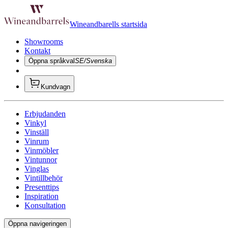
Wineandbarells startsida
Showrooms
Kontakt
Öppna språkval
SE/Svenska
Kundvagn
Erbjudanden
Vinkyl
Vinställ
Vinrum
Vinmöbler
Vintunnor
Vinglas
Vintillbehör
Presenttips
Inspiration
Konsultation
Öppna navigeringen