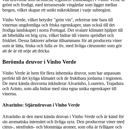
grönt och frodigt, med terrasserade vingårdar som ligger mellan
bergen, vilket skapar ett unikt mikroklimat i varje subregion.
Vinho Verde, vilket betyder "grön vin", refererar inte bara till
vinernas ungdomliga och friska egenskaper, utan också till det
frodiga landskapet i norra Portugal. Det svalare klimatet hjälper till
att bibehålla en hög syra, vilket bidrar till vinens sprödhet och
friskhet. Dessa faktorer arbetar tillsammans för att producera viner
som är lätta, friska och fulla av liv, med livliga citrusnoter som gör
att de är ett nöje att dricka.
Berömda druvor i Vinho Verde
Vinho Verde är hem för flera inhemska druvor, som har anpassats
perfekt till det kyliga klimatet och de fruktbara jordarna i regionen.
De mest kända druvorna inkluderar Alvarinho, Loureiro, Trajadura
och Arinto, som alla bidrar med sina egna unika egenskaper till
vinerna.
Alvarinho: Stjärndruvan i Vinho Verde
Alvarinho är den mest kända druvan i Vinho Verde och är känd för
sin aromatiska intensitet och livliga syra. Den producerar viner med
citrus-, stenfrukts- och blommiga aromer, som ofta är fylligare och