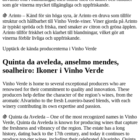
som gör vinerna mycket tillgängliga och uppfriskande.
🍇 Arinto – Känd för sin höga syra, är Arinto en druva som tillför
struktur och hållbarhet till Vinho Verde-viner. Viner gjorda på Arinto
är typiskt spröda och friska, med smaker av citron och gröna äpplen.
Arinto tillför friskhet och klarhet till blandningar, vilket gör att
vinerna förblir livliga och uppfriskande.
Upptäck de kända producenterna i Vinho Verde
Quinta da aveleda, anselmo mendes,
soalheiro: Ikoner i Vinho Verde
Vinho Verde is home to several exceptional producers who are
renowned for their commitment to quality and innovation. These
producers help define the character of the region’s wines, from the
aromatic Alvarinho to the fresh Loureiro-based blends, with each
winery contributing its own expertise and passion.
🍇 Quinta da Aveleda – One of the most recognized names in Vinho
Verde, Quinta da Aveleda is known for producing wines that capture
the freshness and vibrancy of the region. The estate has a long
history, dating back to the 17th century, and today it continues to
produce top-tier wines, including their celebrated Alvarinho. Quinta