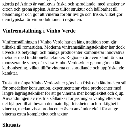
gjorda på Arinto är vanligtvis friska och sprudlande, med smaker av
citron och gröna äpplen. Arinto tillför struktur och hållbarhet till
blandningar och gör att vinerna förblir livliga och friska, vilket gör
dem typiska för vinproduktionen i regionen.
Vinfremställning i Vinho Verde
Vinfremställningen i Vinho Verde har en lång tradition som går
tillbaka till romartiden. Moderna vinframställningstekniker har dock
utvecklats betydligt, och många producenter kombinerar innovativa
metoder med traditionella tekniker. Regionen är även känd för sina
mousserande viner, där vissa Vinho Verde-viner genomgår en lätt
karbonisering, vilket tillför vinerna en sprudlande och uppfriskande
karaktär.
Trots att många Vinho Verde-viner görs i en frisk och lättdrucken stil
för omedelbar konsumtion, experimenterar vissa producenter med
längre lagringstekniker för att ge vinerna mer komplexitet och djup.
Användningen av rostfria ståltankar för jäsning är vanlig eftersom
det hjälper till att bevara den naturliga friskheten och fruktighet i
vinerna, medan vissa producenter även använder ekfat för att ge
vinerna extra komplexitet och textur.
Slutsats