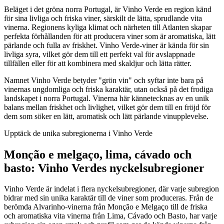
Beläget i det gröna norra Portugal, är Vinho Verde en region känd
för sina livliga och friska viner, särskilt de lätta, sprudlande vita
vinerna. Regionens kyliga klimat och närheten till Atlanten skapar
perfekta förhållanden för att producera viner som är aromatiska, lätt
pärlande och fulla av friskhet. Vinho Verde-viner är kända för sin
livliga syra, vilket gör dem till ett perfekt val för avslappnade
tillfällen eller för att kombinera med skaldjur och lätta rätter.
Namnet Vinho Verde betyder "grön vin" och syftar inte bara på
vinernas ungdomliga och friska karaktär, utan också på det frodiga
landskapet i norra Portugal. Vinerna här kännetecknas av en unik
balans mellan friskhet och livlighet, vilket gör dem till en fröjd för
dem som söker en lätt, aromatisk och lätt pärlande vinupplevelse.
Upptäck de unika subregionerna i Vinho Verde
Monção e melgaço, lima, cávado och
basto: Vinho Verdes nyckelsubregioner
Vinho Verde är indelat i flera nyckelsubregioner, där varje subregion
bidrar med sin unika karaktär till de viner som produceras. Från de
berömda Alvarinho-vinerna från Monção e Melgaço till de friska
och aromatiska vita vinerna från Lima, Cávado och Basto, har varje