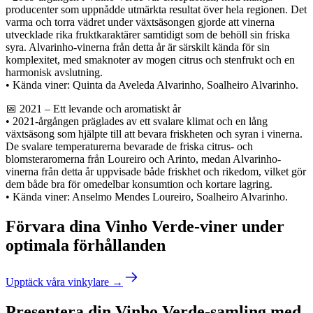
producenter som uppnådde utmärkta resultat över hela regionen. Det
varma och torra vädret under växtsäsongen gjorde att vinerna
utvecklade rika fruktkaraktärer samtidigt som de behöll sin friska
syra. Alvarinho-vinerna från detta år är särskilt kända för sin
komplexitet, med smaknoter av mogen citrus och stenfrukt och en
harmonisk avslutning.
• Kända viner: Quinta da Aveleda Alvarinho, Soalheiro Alvarinho.
📅 2021 – Ett levande och aromatiskt år
• 2021-årgången präglades av ett svalare klimat och en lång
växtsäsong som hjälpte till att bevara friskheten och syran i vinerna.
De svalare temperaturerna bevarade de friska citrus- och
blomsteraromerna från Loureiro och Arinto, medan Alvarinho-
vinerna från detta år uppvisade både friskhet och rikedom, vilket gör
dem både bra för omedelbar konsumtion och kortare lagring.
• Kända viner: Anselmo Mendes Loureiro, Soalheiro Alvarinho.
Förvara dina Vinho Verde-viner under
optimala förhållanden
Upptäck våra vinkylare →
Presentera din Vinho Verde-samling med