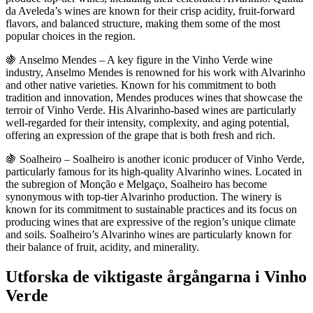
da Aveleda’s wines are known for their crisp acidity, fruit-forward
flavors, and balanced structure, making them some of the most
popular choices in the region.
🍇 Anselmo Mendes – A key figure in the Vinho Verde wine
industry, Anselmo Mendes is renowned for his work with Alvarinho
and other native varieties. Known for his commitment to both
tradition and innovation, Mendes produces wines that showcase the
terroir of Vinho Verde. His Alvarinho-based wines are particularly
well-regarded for their intensity, complexity, and aging potential,
offering an expression of the grape that is both fresh and rich.
🍇 Soalheiro – Soalheiro is another iconic producer of Vinho Verde,
particularly famous for its high-quality Alvarinho wines. Located in
the subregion of Monção e Melgaço, Soalheiro has become
synonymous with top-tier Alvarinho production. The winery is
known for its commitment to sustainable practices and its focus on
producing wines that are expressive of the region’s unique climate
and soils. Soalheiro’s Alvarinho wines are particularly known for
their balance of fruit, acidity, and minerality.
Utforska de viktigaste årgångarna i Vinho
Verde