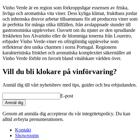
Vinho Verde är en region som förkroppsligar essensen av friska,
livliga och aromatiska vita viner. Dess kyliga klimat, fruktbara jordar
och inhemska druvor arbetar tillsammans för att producera viner som
är perfekta för många olika tillfällen, från avslappnade stunder till
gastronomiska upplevelser. Oavsett om du njuter av den sprudlande
friskheten hos Alvarinho eller de blommiga tonerna från Loureiro,
erbjuder Vinho Verde-viner en oförglömlig upplevelse som
reflekterar den unika charmen i norra Portugal. Regionens
karakteristiska friskhet och aromatiska komplexitet säkerställer att
Vinho Verde förblir en favorit bland vinälskare världen över.
Vill du bli klokare på vinförvaring?
Anmäl dig till vårt nyhetsbrev med tips, guider och bra erbjudanden.
E-post
Anmäl dig
Genom att anmäla dig accepterar du vår integritetspolicy. Du kan
alltid avbryta prenumerationen.
Kontakt
Showrooms