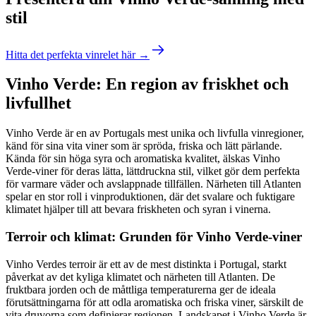
stil
Hitta det perfekta vinrelet här →
Vinho Verde: En region av friskhet och
livfullhet
Vinho Verde är en av Portugals mest unika och livfulla vinregioner,
känd för sina vita viner som är spröda, friska och lätt pärlande.
Kända för sin höga syra och aromatiska kvalitet, älskas Vinho
Verde-viner för deras lätta, lättdruckna stil, vilket gör dem perfekta
för varmare väder och avslappnade tillfällen. Närheten till Atlanten
spelar en stor roll i vinproduktionen, där det svalare och fuktigare
klimatet hjälper till att bevara friskheten och syran i vinerna.
Terroir och klimat: Grunden för Vinho Verde-viner
Vinho Verdes terroir är ett av de mest distinkta i Portugal, starkt
påverkat av det kyliga klimatet och närheten till Atlanten. De
fruktbara jorden och de måttliga temperaturerna ger de ideala
förutsättningarna för att odla aromatiska och friska viner, särskilt de
vita druvorna som definierar regionen. Landskapet i Vinho Verde är