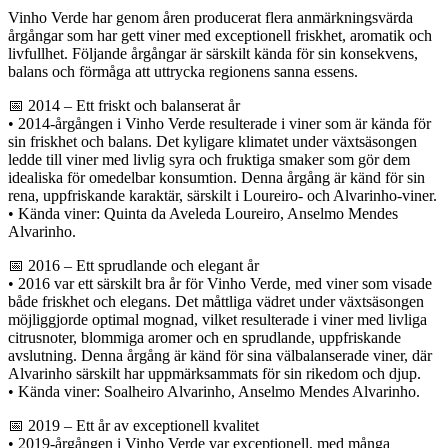
Vinho Verde har genom åren producerat flera anmärkningsvärda
årgångar som har gett viner med exceptionell friskhet, aromatik och
livfullhet. Följande årgångar är särskilt kända för sin konsekvens,
balans och förmåga att uttrycka regionens sanna essens.
📅 2014 – Ett friskt och balanserat år
• 2014-årgången i Vinho Verde resulterade i viner som är kända för
sin friskhet och balans. Det kyligare klimatet under växtsäsongen
ledde till viner med livlig syra och fruktiga smaker som gör dem
idealiska för omedelbar konsumtion. Denna årgång är känd för sin
rena, uppfriskande karaktär, särskilt i Loureiro- och Alvarinho-viner.
• Kända viner: Quinta da Aveleda Loureiro, Anselmo Mendes
Alvarinho.
📅 2016 – Ett sprudlande och elegant år
• 2016 var ett särskilt bra år för Vinho Verde, med viner som visade
både friskhet och elegans. Det måttliga vädret under växtsäsongen
möjliggjorde optimal mognad, vilket resulterade i viner med livliga
citrusnoter, blommiga aromer och en sprudlande, uppfriskande
avslutning. Denna årgång är känd för sina välbalanserade viner, där
Alvarinho särskilt har uppmärksammats för sin rikedom och djup.
• Kända viner: Soalheiro Alvarinho, Anselmo Mendes Alvarinho.
📅 2019 – Ett år av exceptionell kvalitet
• 2019-årgången i Vinho Verde var exceptionell, med många