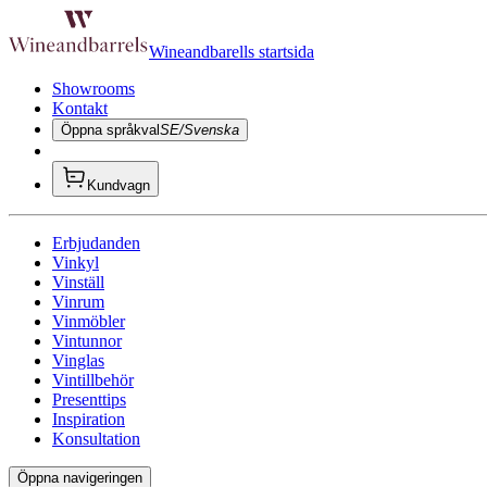
Wineandbarells startsida
Showrooms
Kontakt
Öppna språkval
SE/Svenska
Kundvagn
Erbjudanden
Vinkyl
Vinställ
Vinrum
Vinmöbler
Vintunnor
Vinglas
Vintillbehör
Presenttips
Inspiration
Konsultation
Öppna navigeringen