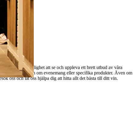
 Här har du möjlighet att se och uppleva ett brett utbud av våra
för mer information om evenemang eller specifika produkter. Även om
oss och låt oss hjälpa dig att hitta allt det bästa till ditt vin.