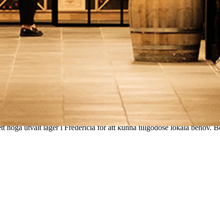
la 600 m² utrustad med den senaste och mest spännande vinutrustningen.
sevenemang i inspirerande och snygga omgivningar. Kontakta oss gärna 
noga utvalt lager i Fredericia för att kunna tillgodose lokala behov. Besök 