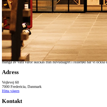
Fredericia Showroom
Välkommen till vårt rymliga showroom i Fredericia, där vi erbjuder he
produkter. Vårt showroom är också den perfekta platsen för företag
många av våra varor skickas från huvudlagret i Hillerød har vi också ett 
Adress
Vejlevej 60
7000 Fredericia, Danmark
Hitta vägen
Kontakt