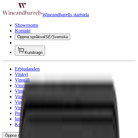
Wineandbarells startsida
Showrooms
Kontakt
Öppna språkval
SE/Svenska
Kundvagn
Erbjudanden
Vinkyl
Vinställ
Vinrum
Vinmöbler
Vintunnor
Vinglas
Vintillbehör
Presenttips
Inspiration
Konsultation
Öppna navigeringen