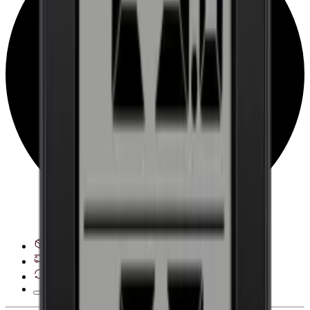
28 dagars ångerrätt