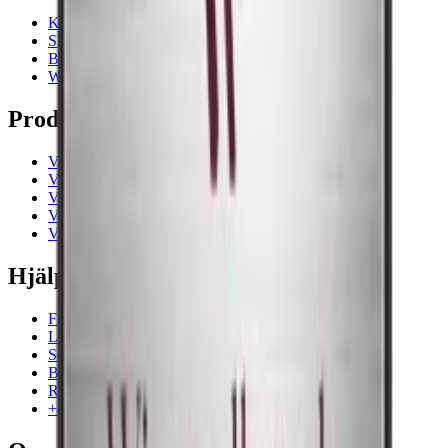
Kontakt
Showrooms
Blogg
Wiki
Produkterna
Vinkyl
Vinställ
Vinmöbler
Vintunnor
Vintillbehör
Hjälp
Frågor och svar i korthet
Leverans
Service
Betalning
Retur
+46 8 446 889 88