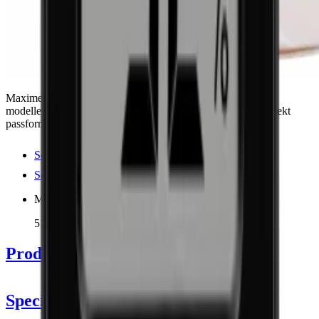
Maximera effektiviteten med Thermocolds plastöverdrag för
modellen EC10. Hållbar, energieffektiv, och säkerställer perfekt
passform. Perfekt för vilken vinkällare som helst.
Se produktdetaljer
Se specifikationer
Mått (BxHxD cm)
51 x 60 x 10 cm
Produktinformation
Specifikationer