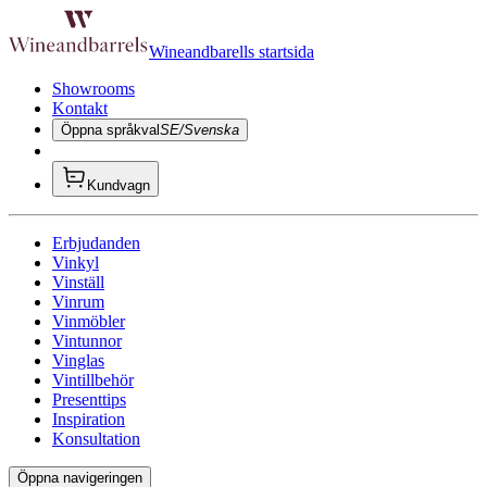
Wineandbarells startsida
Showrooms
Kontakt
Öppna språkval
SE/Svenska
Kundvagn
Erbjudanden
Vinkyl
Vinställ
Vinrum
Vinmöbler
Vintunnor
Vinglas
Vintillbehör
Presenttips
Inspiration
Konsultation
Öppna navigeringen