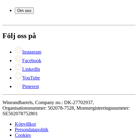
Frågor och svar i korthet
Vintillbehör
Leverans
Om oss
Service
Betalning
Om Wineandbarrels
Retur
Medarbetarna
+46 8 446 889 88
Karriär
Följ oss på
Black Friday
Singles Day
Cyber Monday
Instagram
Facebook
LinkedIn
YouTube
Pinterest
Wineandbarrels, Company no.: DK-27702937,
Organisationsnummer: 502078-7528, Momsregistreringsnummer:
SE502078752801
Köpvillkor
Persondatapolitik
Cookies