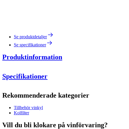
Se produktdetaljer
Se specifikationer
Produktinformation
Specifikationer
Information
Rekommenderade kategorier
Produktnummer
KWS-160P.25-01
Tillbehör vinkyl
Allmänt
Kolfilter
Tillverkare
Cavecool
Vill du bli klokare på vinförvaring?
Mått (BxHxD cm)