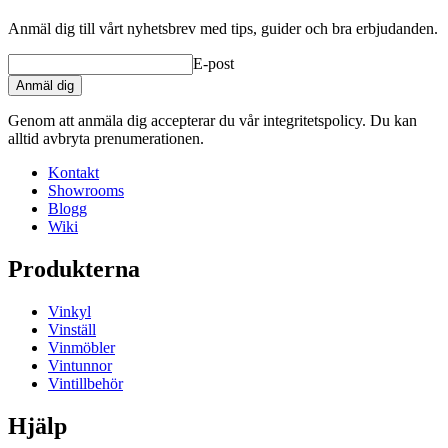
Anmäl dig till vårt nyhetsbrev med tips, guider och bra erbjudanden.
Vikt (kg)
1.8
E-post
Anmäl dig
Genom att anmäla dig accepterar du vår integritetspolicy. Du kan
alltid avbryta prenumerationen.
Kontakt
Showrooms
Blogg
Wiki
Produkterna
Vinkyl
Vinställ
Vinmöbler
Vintunnor
Vintillbehör
Hjälp