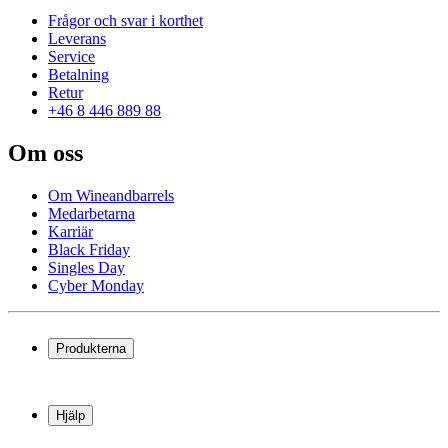
Frågor och svar i korthet
Leverans
Service
Betalning
Retur
+46 8 446 889 88
Om oss
Om Wineandbarrels
Medarbetarna
Karriär
Black Friday
Singles Day
Cyber Monday
Produkterna
Vinkyl
Vinställ
Hjälp
Vinmöbler
Vintunnor