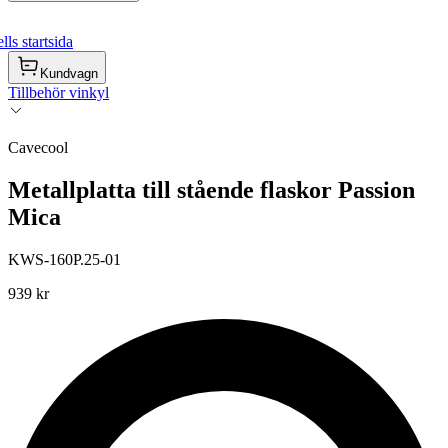
ls startsida
Kundvagn
Tillbehör vinkyl
Cavecool
Metallplatta till stående flaskor Passion
Mica
KWS-160P.25-01
939 kr