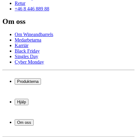
Retur
+46 8 446 889 88
Om oss
Om Wineandbarrels
Medarbetarna
Karriär
Black Friday
Singles Day
Cyber Monday
Produkterna
Vinkyl
Vinställ
Hjälp
Vinmöbler
Vintunnor
Frågor och svar i korthet
Vintillbehör
Leverans
Om oss
Service
Betalning
Om Wineandbarrels
Retur