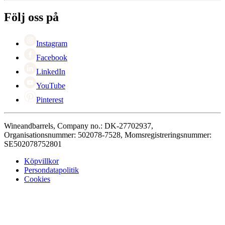
Medarbetarna
+46 8 446 889 88
Karriär
Följ oss på
Black Friday
Singles Day
Cyber Monday
Instagram
Facebook
LinkedIn
YouTube
Pinterest
Wineandbarrels, Company no.: DK-27702937,
Organisationsnummer: 502078-7528, Momsregistreringsnummer:
SE502078752801
Köpvillkor
Persondatapolitik
Cookies