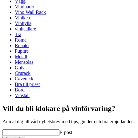
Placering
Golv
Vägg
Modulär
true
Vinobarto
Yta
Furu
Vino Wall Rack
Leverans
Monterad
Vinikea
Vinhylla
Mått (BxHxD cm)
vinhaallare
Trä
Höjd (cm)
9
Roma
Bredd (cm)
63
Renato
Djup (cm)
31.5
Pupitre
Vikt (kg)
5
Metall
Mensolas
Golv
Crurack
Caverack
Bra till priset
Bord
Vinställ
Vill du bli klokare på vinförvaring?
Anmäl dig till vårt nyhetsbrev med tips, guider och bra erbjudanden.
E-post