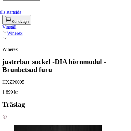
ls startsida
Kundvagn
Vinställ
Winerex
Winerex
justerbar sockel -DIA hörnmodul -
Brunbetsad furu
HXZP0005
1 899 kr
Träslag