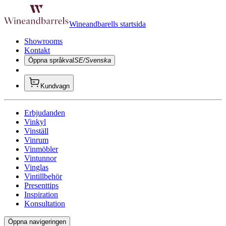
Wineandbarells startsida
Showrooms
Kontakt
Öppna språkval
SE/Svenska
Kundvagn
Erbjudanden
Vinkyl
Vinställ
Vinrum
Vinmöbler
Vintunnor
Vinglas
Vintillbehör
Presenttips
Inspiration
Konsultation
Öppna navigeringen