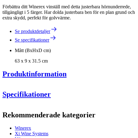
Förbättra ditt Winerex vinställ med detta justerbara hörnunderrede,
tillgängligt i 5 färger. Har dolda justerbara ben för en plan grund och
extra skydd, perfekt för golvvärme.
Se produktdetaljer
Se specifikationer
Mått (BxHxD cm)
63 x 9 x 31.5 cm
Produktinformation
Specifikationer
Information
Rekommenderade kategorier
Produktnummer
HXZP0005
Winerex
Allmänt
Xi Wine Systems