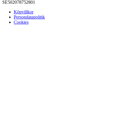
SE502078752801
Köpvillkor
Persondatapolitik
Cookies