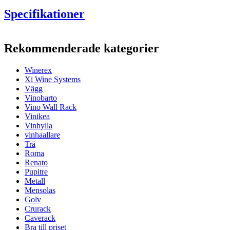
Specifikationer
Information
Rekommenderade kategorier
Produktnummer
EW2010
Winerex
Allmänt
Xi Wine Systems
Placering
Golv
Vägg
Modulär
Ja
Vinobarto
Leverans
Monterad
Vino Wall Rack
Vinikea
Flaskor
Vinhylla
vinhaallare
Antal flaskor (Bordeaux)
12
Trä
Flasktyp
Bourgogne
Roma
Renato
Mått (BxHxD cm)
Pupitre
Metall
Höjd (cm)
65
Mensolas
Bredd (cm)
24
Golv
Djup (cm)
32
Crurack
Vikt (kg)
4.6
Caverack
Bra till priset