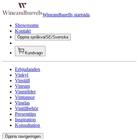
Wineandbarells startsida
Showrooms
Kontakt
Öppna språkval
SE/Svenska
Kundvagn
Erbjudanden
Vinkyl
Vinställ
Vinrum
Vinmöbler
Vintunnor
Vinglas
Vintillbehör
Presenttips
Inspiration
Konsultation
Öppna navigeringen