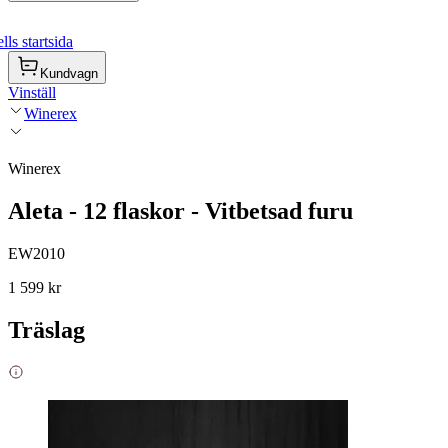
ls startsida
Kundvagn
Vinställ
Winerex
Winerex
Aleta - 12 flaskor - Vitbetsad furu
EW2010
1 599 kr
Träslag