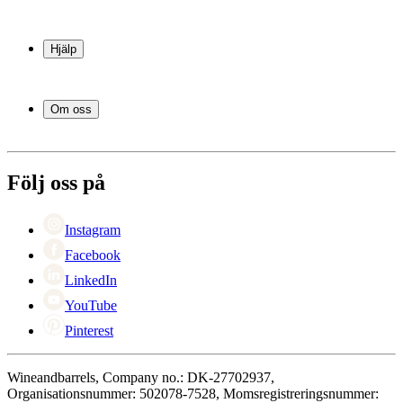
Vinkyl
Vinställ
Hjälp
Vinmöbler
Vintunnor
Frågor och svar i korthet
Vintillbehör
Leverans
Om oss
Service
Betalning
Om Wineandbarrels
Retur
Medarbetarna
+46 8 446 889 88
Karriär
Följ oss på
Black Friday
Singles Day
Cyber Monday
Instagram
Facebook
LinkedIn
YouTube
Pinterest
Wineandbarrels, Company no.: DK-27702937,
Organisationsnummer: 502078-7528, Momsregistreringsnummer: