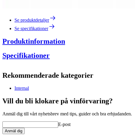
Se produktdetaljer
Se specifikationer
Produktinformation
Specifikationer
Information
Rekommenderade kategorier
Produktnummer
consultation
Internal
Mått (BxHxD cm)
Vikt (kg)
1.5
Vill du bli klokare på vinförvaring?
Anmäl dig till vårt nyhetsbrev med tips, guider och bra erbjudanden.
E-post
Anmäl dig