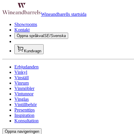
Wineandbarells startsida
Showrooms
Kontakt
Öppna språkval
SE/Svenska
Kundvagn
Erbjudanden
Vinkyl
Vinställ
Vinrum
Vinmöbler
Vintunnor
Vinglas
Vintillbehör
Presenttips
Inspiration
Konsultation
Öppna navigeringen