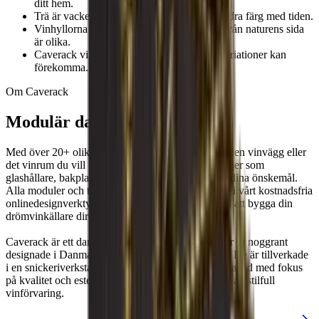
ditt hem.
Trä är vackert, men materialet kan också ändra färg med tiden.
Vinhyllorna kan variera i färg eftersom trä från naturens sida
är olika.
Caverack vinhyllor tillverkas för hand så variationer kan
förekomma.
Om Caverack
Modulär dansk design
Med över 20+ olika moduler kan du skapa precis den vinvägg eller
det vinrum du vill ha. Du kan lägga till unika detaljer som
glashållare, bakplattor och socklar för att uppfylla dina önskemål.
Alla moduler och tillbehör finns också tillgängliga i vårt kostnadsfria
onlinedesignverktyg om du vill komma igång med att bygga din
drömvinkällare direkt.
Caverack är ett danskt varumärke och alla moduler är noggrant
designade i Danmark av våra inredningsarkitekter. De är tillverkade
i en snickeriverkstad i Europa. Varje vinhylla är skapad med fokus
på kvalitet och estetik för att tillgodose dina behov av stilfull
vinförvaring.