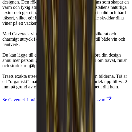
designen. Den rökta eken ger en elegant, mörk nyans som skapar en
Antal flaskor (Bordeaux)
12
varm och lyxig atmosfär. Denna yta framhäver vinställens naturliga
textur och ger ett raffinerat uttryck. Ek är en mycket solid och hård
träsort, vilket gör hyllorna hållbara samtidigt som de skyddar dina
viner på ett vackert och funktionellt sätt.
Med Caverack vinhyllor i ek kan du skapa ett sofistikerat och
charmigt uttryck i ditt hem som speglar din kärlek till både vin och
hantverk.
Du kan lägga till en bakplatta eller sockel för att göra din design
ännu mer personlig. Om du har speciella önskemål om träval, finish
och storlekar hjälper vi dig gärna.
Träets exakta utseende och finish kan skilja sig från bilderna. Trä är
ett ”organiskt” material och kan därför variera i storlek upp till +/- 2
mm på grund av olika temperaturer och luftfuktighet i ditt hem.
Se Caverack i bränd furu
Se Caverack i ek och svart