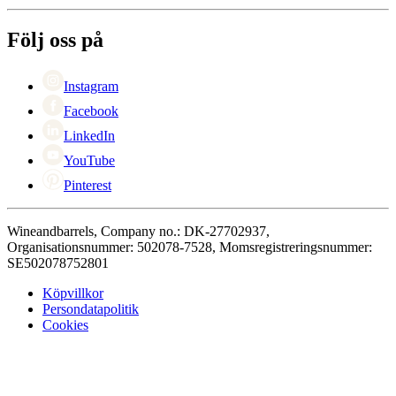
Om Wineandbarrels
Retur
Medarbetarna
+46 8 446 889 88
Karriär
Följ oss på
Black Friday
Singles Day
Cyber Monday
Instagram
Facebook
LinkedIn
YouTube
Pinterest
Wineandbarrels, Company no.: DK-27702937,
Organisationsnummer: 502078-7528, Momsregistreringsnummer:
SE502078752801
Köpvillkor
Persondatapolitik
Cookies