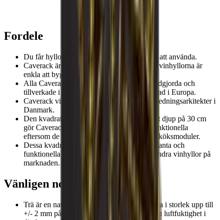
Louise
Fordele
Du får hyllorna monterade så att de är klara att använda.
Caverack är moduluppbyggda vinhyllor, så vinhyllorna är
enkla att bygga upp och ut som du vill.
Alla Caverack-moduler och tillbehör är handgjorda och
tillverkade i massivt trä på en snickeriverkstad i Europa.
Caverack vinhyllor är designade av våra inredningsarkitekter i
Danmark.
Den kvadratiska ramen på 60x60 cm och ett djup på 30 cm
gör Caveracks standardvinhyllor extremt funktionella
eftersom de på så sätt passar in i dina andra köksmoduler.
Dessa kvadratiska hyllor gör dem både eleganta och
funktionella och mer robusta än så många andra vinhyllor på
marknaden.
Vänligen notera
Trä är en naturprodukt och kan därför variera i storlek upp till
+/- 2 mm på grund av olika temperaturer och luftfuktighet i