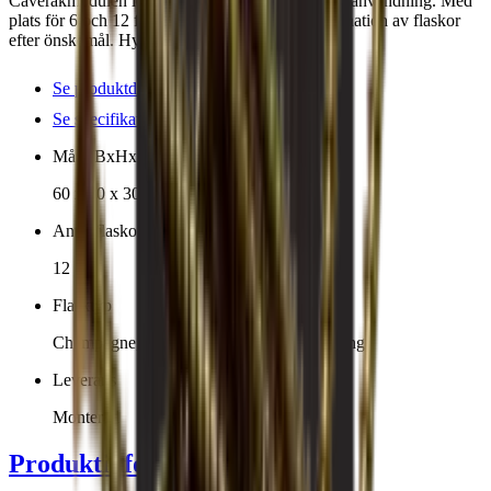
Caverakmodulen levereras monterad och klar för användning. Med
plats för 6 och 12 flaskor vinlådor eller en kombination av flaskor
efter önskemål. Hyllan kan dras ut.
Se produktdetaljer
Se specifikationer
Mått (BxHxD cm)
60 x 30 x 30 cm
Antal flaskor (Bordeaux)
12
Flasktyp
Champagne, Bordeaux, Bourgogne, Riesling
Leverans
Monterad
Produktinformation