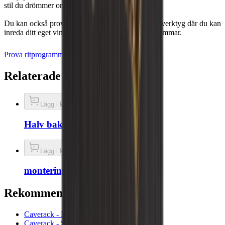
stil du drömmer om.
Du kan också prova dig fram med vårt inredningsverktyg där du kan
inreda ditt eget vinrum och visualisera dina vindrömmar.
Prova ritprogrammet
Boka ett möte
Relaterade tillbehör
Lägg i korg
Halv bakplatta - Rökt ek
Lägg i korg
monteringsskruvar
Rekommenderade kategorier
Caverack - Rökt ek
Caverack - Svart