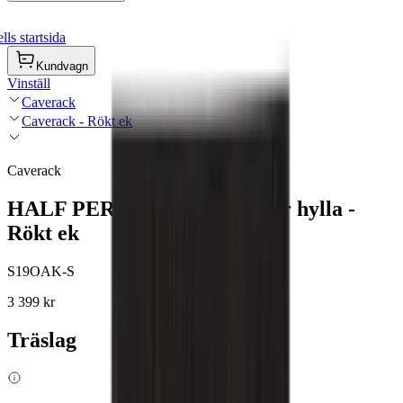
ls startsida
Kundvagn
Vinställ
Caverack
Caverack - Rökt ek
Caverack
HALF PERNO - En utdragbar hylla -
Rökt ek
S19OAK-S
3 399 kr
Träslag