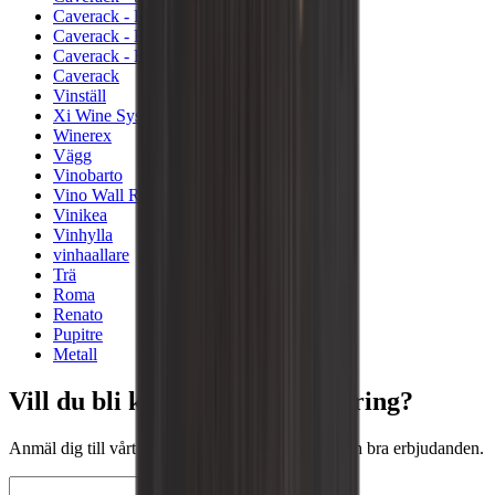
Caverack - Furu
Caverack - Ek
Caverack - Bränt trä
Caverack
Vinställ
Xi Wine Systems
Winerex
Vägg
Vinobarto
Vino Wall Rack
Vinikea
Vinhylla
vinhaallare
Trä
Roma
Renato
Pupitre
Metall
Vill du bli klokare på vinförvaring?
Anmäl dig till vårt nyhetsbrev med tips, guider och bra erbjudanden.
E-post