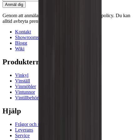
Anmäl dig
Genom att anmäla dig accepterar du vår integritetspolicy. Du kan
alltid avbryta prenumerationen.
Kontakt
Showrooms
Blogg
Wiki
Produkterna
Vinkyl
Vinställ
Vinmöbler
Vintunnor
Vintillbehör
Hjälp
Frågor och svar i korthet
Leverans
Service