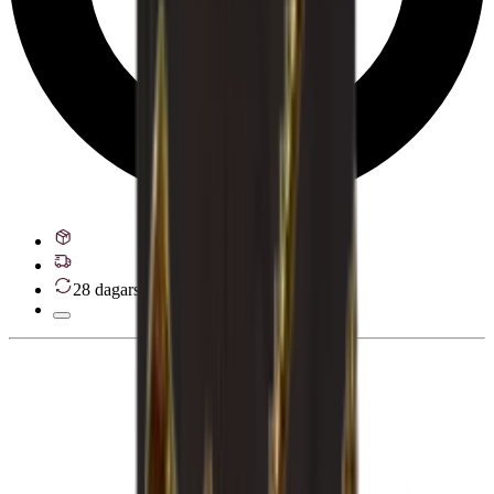
28 dagars ångerrätt