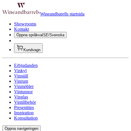
Wineandbarells startsida
Showrooms
Kontakt
Öppna språkval
SE/Svenska
Kundvagn
Erbjudanden
Vinkyl
Vinställ
Vinrum
Vinmöbler
Vintunnor
Vinglas
Vintillbehör
Presenttips
Inspiration
Konsultation
Öppna navigeringen