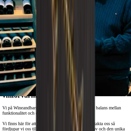
Wineandbarrels rådgiver
Drömmer du om den perfekta
vinförvaringslösningen?
Vi på Wineandbarrels förstår vikten av att hitta rätt balans mellan
funktionalitet och estetik.
Vi finns här för att hjälpa dig, så tveka inte att kontakta oss så
fördjupar vi oss tillsammans i dina önskemål, behov och den unika