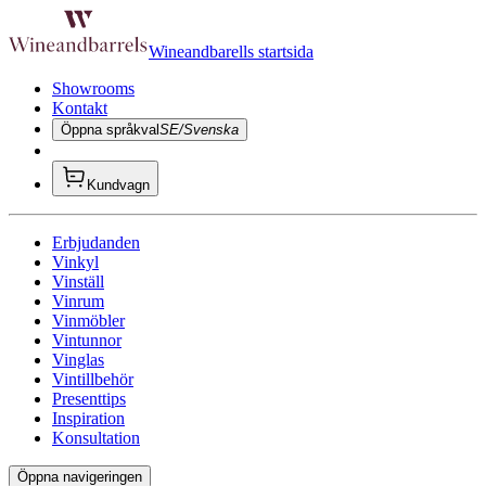
Wineandbarells startsida
Showrooms
Kontakt
Öppna språkval
SE/Svenska
Kundvagn
Erbjudanden
Vinkyl
Vinställ
Vinrum
Vinmöbler
Vintunnor
Vinglas
Vintillbehör
Presenttips
Inspiration
Konsultation
Öppna navigeringen