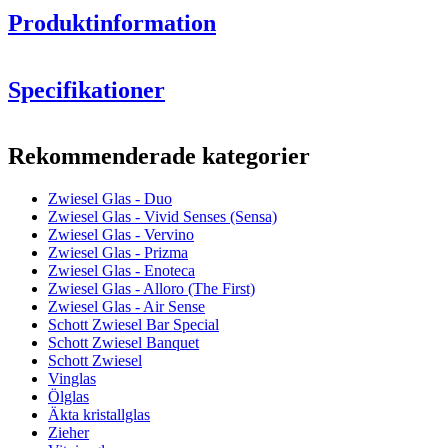
Produktinformation
Specifikationer
Information
Rekommenderade kategorier
Produktnummer
123474
Zwiesel Glas - Duo
Mått (BxHxD cm)
Zwiesel Glas - Vivid Senses (Sensa)
Vikt (kg)
0.32
Zwiesel Glas - Vervino
Höjd (cm)
24.8
Zwiesel Glas - Prizma
Bredd (cm)
7.5
Zwiesel Glas - Enoteca
Djup (cm)
7.5
Zwiesel Glas - Alloro (The First)
Zwiesel Glas - Air Sense
2 eleganta vinglas i Champagne-stil från en tysk
Glas
Schott Zwiesel Bar Special
premiumtillverkare med över 140 års erfarenhet av
Schott Zwiesel Banquet
glastillverkning.
Produktserie
Duo
Schott Zwiesel
Glasen är tillverkade av Crystal-glas för optimalt skydd mot
Glas
Champagneglas
Vinglas
sprickor och repor.
Diameter (cm)
7.6
Ölglas
Tål maskindisk.
Kapacitet (cl)
37.8
Äkta kristallglas
Zieher
wine glasses