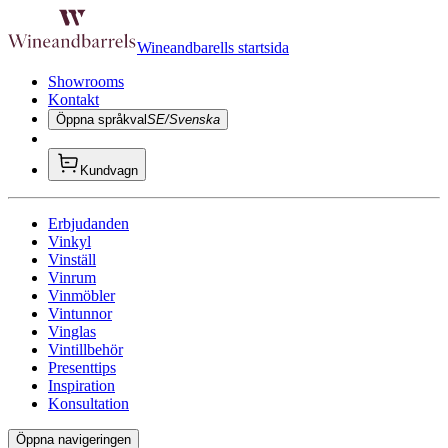
Wineandbarells startsida
Showrooms
Kontakt
Öppna språkval
SE/Svenska
Kundvagn
Erbjudanden
Vinkyl
Vinställ
Vinrum
Vinmöbler
Vintunnor
Vinglas
Vintillbehör
Presenttips
Inspiration
Konsultation
Öppna navigeringen