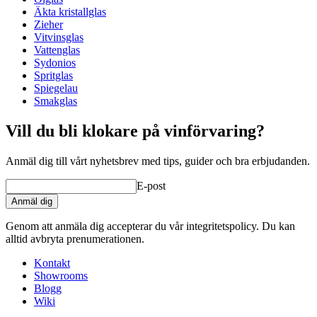
Diameter (cm)
8.4
Äkta kristallglas
Kapacitet (cl)
48.7
Zieher
Vitvinsglas
wine glasses
Vattenglas
Sydonios
Status When Soldout
active
Spritglas
Spiegelau
Smakglas
Vill du bli klokare på vinförvaring?
Anmäl dig till vårt nyhetsbrev med tips, guider och bra erbjudanden.
E-post
Anmäl dig
Genom att anmäla dig accepterar du vår integritetspolicy. Du kan
alltid avbryta prenumerationen.
Kontakt
Showrooms
Blogg
Wiki