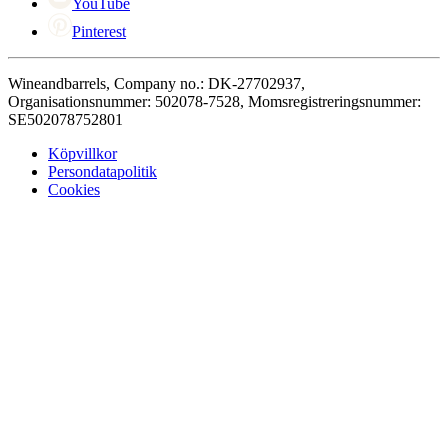
YouTube
Pinterest
Wineandbarrels, Company no.: DK-27702937,
Organisationsnummer: 502078-7528, Momsregistreringsnummer:
SE502078752801
Köpvillkor
Persondatapolitik
Cookies