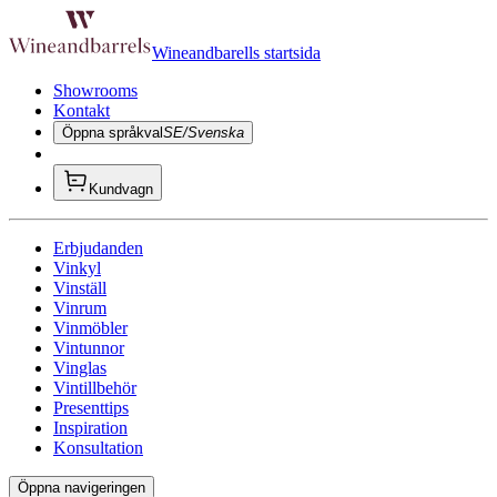
Wineandbarells startsida
Showrooms
Kontakt
Öppna språkval
SE/Svenska
Kundvagn
Erbjudanden
Vinkyl
Vinställ
Vinrum
Vinmöbler
Vintunnor
Vinglas
Vintillbehör
Presenttips
Inspiration
Konsultation
Öppna navigeringen