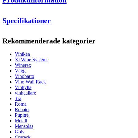
Specifikationer
Information
Rekommenderade kategorier
Produktnummer
W100
Vinikea
Allmänt
Xi Wine Systems
Yta
Ek
Winerex
Modulär
Nej
Vägg
Placering
Bord
Vinobarto
Vino Wall Rack
Flaskor
Vinhylla
vinhaallare
Antal flaskor (Bordeaux)
15
Trä
Flasktyp
Bordeaux, Bourgogne, Champagne
Roma
Renato
Mått (BxHxD cm)
Pupitre
Metall
Höjd (cm)
1.7
Mensolas
Bredd (cm)
45
Golv
Djup (cm)
22
Crurack