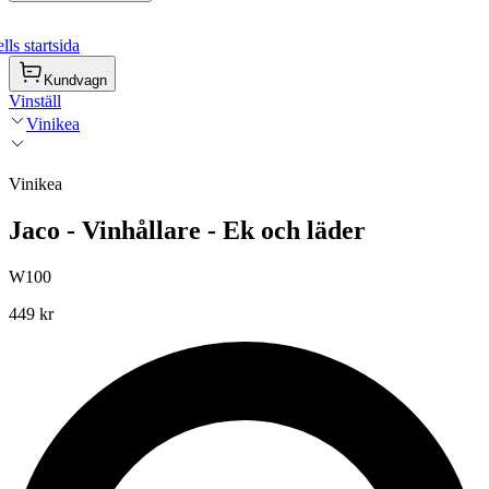
ls startsida
Kundvagn
Vinställ
Vinikea
Vinikea
Jaco - Vinhållare - Ek och läder
W100
449 kr