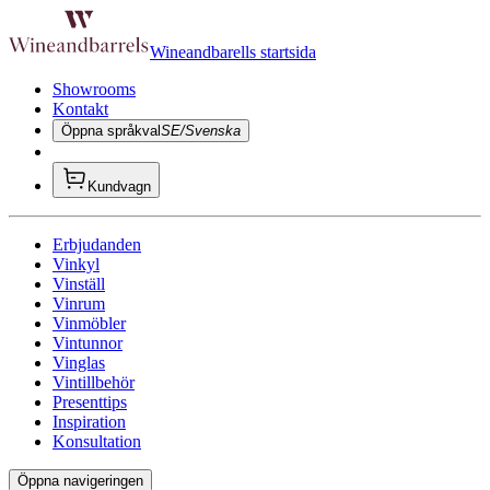
Wineandbarells startsida
Showrooms
Kontakt
Öppna språkval
SE/Svenska
Kundvagn
Erbjudanden
Vinkyl
Vinställ
Vinrum
Vinmöbler
Vintunnor
Vinglas
Vintillbehör
Presenttips
Inspiration
Konsultation
Öppna navigeringen