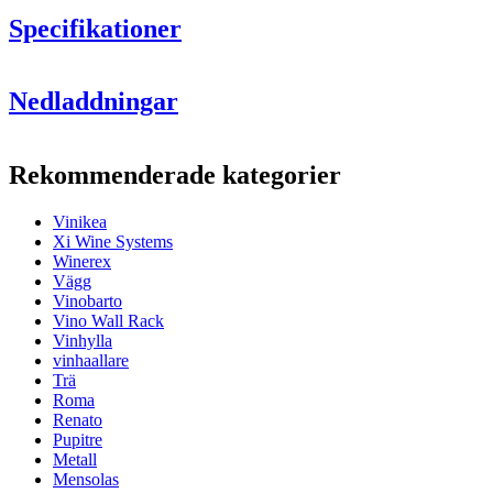
Specifikationer
Information
Nedladdningar
Produktnummer
6BWR
Allmänt
Rekommenderade kategorier
Yta
Svart, Metall
Placering
Vägg
Vinikea
Xi Wine Systems
Mått (BxHxD cm)
Winerex
Vägg
Höjd (cm)
59.5
Vinobarto
Bredd (cm)
24
Vino Wall Rack
Djup (cm)
9.5
Vinhylla
Vikt (kg)
1.3
vinhaallare
Flaskor
Trä
Roma
Antal flaskor (Bordeaux)
6
Renato
Pupitre
Metall
Mensolas