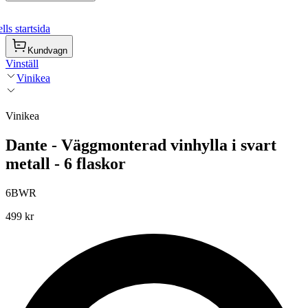
ls startsida
Kundvagn
Vinställ
Vinikea
Vinikea
Dante - Väggmonterad vinhylla i svart
metall - 6 flaskor
6BWR
499 kr