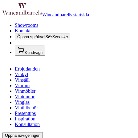
Wineandbarells startsida
Showrooms
Kontakt
Öppna språkval
SE/Svenska
Kundvagn
Erbjudanden
Vinkyl
Vinställ
Vinrum
Vinmöbler
Vintunnor
Vinglas
Vintillbehör
Presenttips
Inspiration
Konsultation
Öppna navigeringen