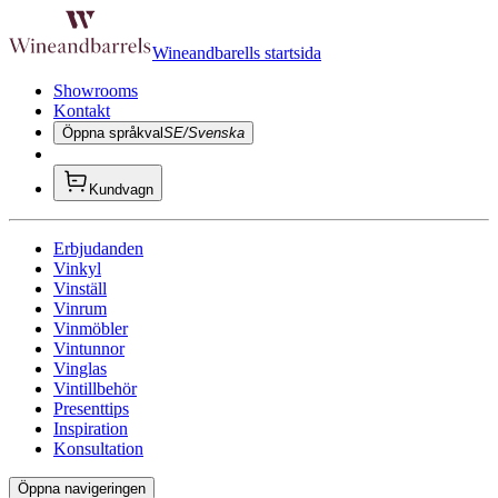
Wineandbarells startsida
Showrooms
Kontakt
Öppna språkval
SE/Svenska
Kundvagn
Erbjudanden
Vinkyl
Vinställ
Vinrum
Vinmöbler
Vintunnor
Vinglas
Vintillbehör
Presenttips
Inspiration
Konsultation
Öppna navigeringen