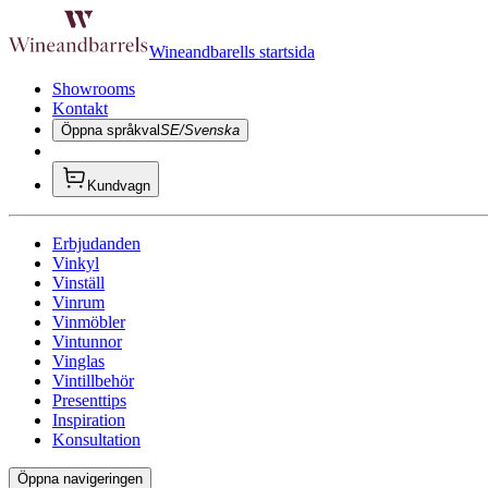
Wineandbarells startsida
Showrooms
Kontakt
Öppna språkval
SE/Svenska
Kundvagn
Erbjudanden
Vinkyl
Vinställ
Vinrum
Vinmöbler
Vintunnor
Vinglas
Vintillbehör
Presenttips
Inspiration
Konsultation
Öppna navigeringen