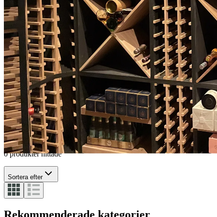
Demo vinhylla
Demovarer
Demo vinkylar
0 produkter hittade
Sortera efter
Rekommenderade kategorier