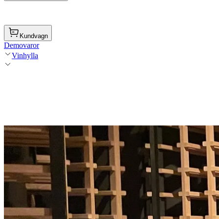
Kundvagn
Demovaror
Vinhylla