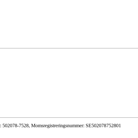
r: 502078-7528, Momsregistreringsnummer: SE502078752801