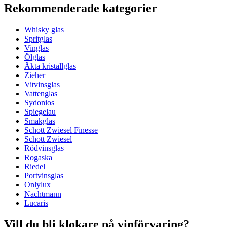
Rekommenderade kategorier
Whisky glas
Spritglas
Vinglas
Ölglas
Äkta kristallglas
Zieher
Vitvinsglas
Vattenglas
Sydonios
Spiegelau
Smakglas
Schott Zwiesel Finesse
Schott Zwiesel
Rödvinsglas
Rogaska
Riedel
Portvinsglas
Onlylux
Nachtmann
Lucaris
Vill du bli klokare på vinförvaring?