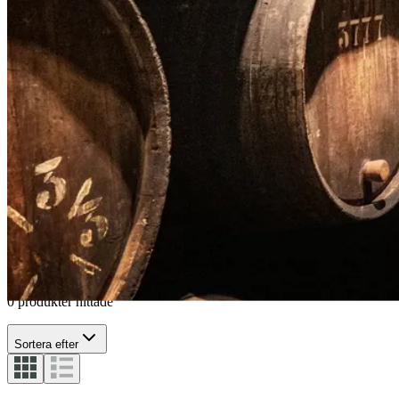
Snapsglas
Spritglas
Snapsglas
Whisky glas
0 produkter hittade
Sortera efter