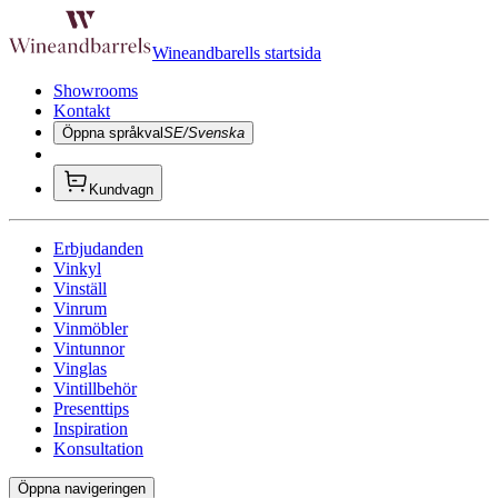
Wineandbarells startsida
Showrooms
Kontakt
Öppna språkval
SE/Svenska
Kundvagn
Erbjudanden
Vinkyl
Vinställ
Vinrum
Vinmöbler
Vintunnor
Vinglas
Vintillbehör
Presenttips
Inspiration
Konsultation
Öppna navigeringen