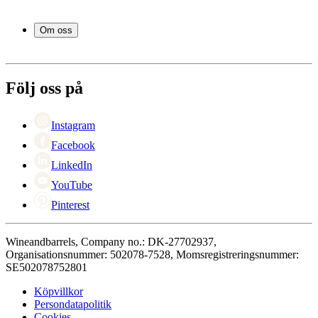
Vintunnor
Frågor och svar i korthet
Vintillbehör
Leverans
Om oss
Service
Betalning
Om Wineandbarrels
Retur
Medarbetarna
+46 8 446 889 88
Karriär
Följ oss på
Black Friday
Singles Day
Cyber Monday
Instagram
Facebook
LinkedIn
YouTube
Pinterest
Wineandbarrels, Company no.: DK-27702937,
Organisationsnummer: 502078-7528, Momsregistreringsnummer:
SE502078752801
Köpvillkor
Persondatapolitik
Cookies