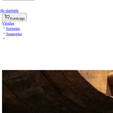
ls startsida
Kundvagn
Vinglas
Spritglas
Snapsglas