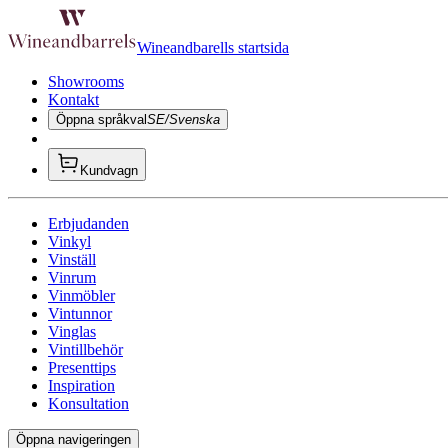
Wineandbarells startsida
Showrooms
Kontakt
Öppna språkval
SE/Svenska
Kundvagn
Erbjudanden
Vinkyl
Vinställ
Vinrum
Vinmöbler
Vintunnor
Vinglas
Vintillbehör
Presenttips
Inspiration
Konsultation
Öppna navigeringen