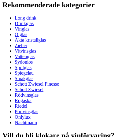
Rekommenderade kategorier
Long drink
Drinkglas
Vinglas
Ölglas
Äkta kristallglas
Zieher
Vitvinsglas
Vattenglas
Sydonios
Spritglas
Spiegelau
Smakglas
Schott Zwiesel Finesse
Schott Zwiesel
Rödvinsglas
Rogaska
Riedel
Portvinsglas
Onlylux
Nachtmann
Vill du bli klokare på vinförvaring?