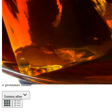
Short drink
Drinkglas
Long drink
Short drink
0 produkter hittade
Sortera efter