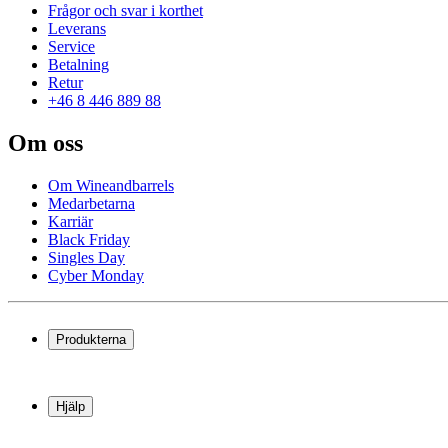
Frågor och svar i korthet
Leverans
Service
Betalning
Retur
+46 8 446 889 88
Om oss
Om Wineandbarrels
Medarbetarna
Karriär
Black Friday
Singles Day
Cyber Monday
Produkterna
Vinkyl
Vinställ
Hjälp
Vinmöbler
Vintunnor
Frågor och svar i korthet