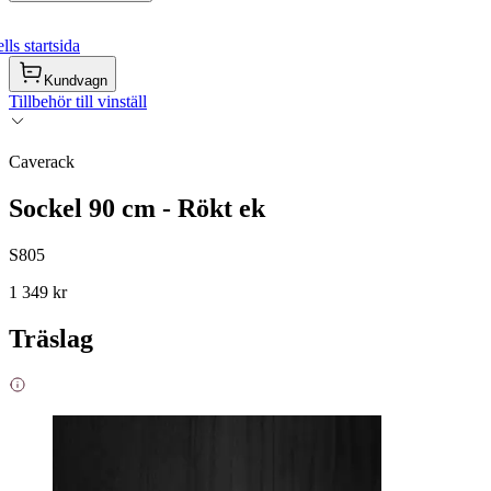
ls startsida
Kundvagn
Tillbehör till vinställ
Caverack
Sockel 90 cm - Rökt ek
S805
1 349 kr
Träslag