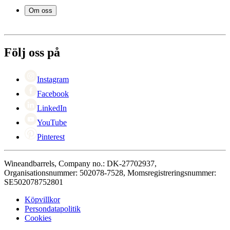
Leverans
Om oss
Service
Betalning
Om Wineandbarrels
Retur
Medarbetarna
+46 8 446 889 88
Karriär
Följ oss på
Black Friday
Singles Day
Cyber Monday
Instagram
Facebook
LinkedIn
YouTube
Pinterest
Wineandbarrels, Company no.: DK-27702937,
Organisationsnummer: 502078-7528, Momsregistreringsnummer:
SE502078752801
Köpvillkor
Persondatapolitik
Cookies