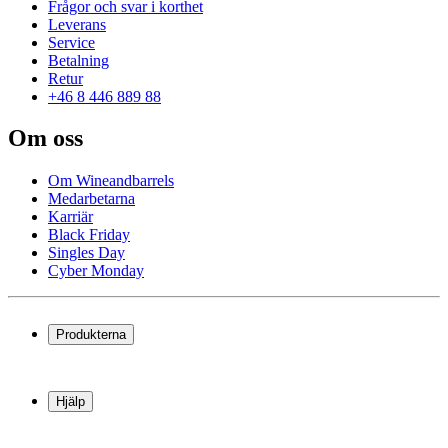
Frågor och svar i korthet
Leverans
Service
Betalning
Retur
+46 8 446 889 88
Om oss
Om Wineandbarrels
Medarbetarna
Karriär
Black Friday
Singles Day
Cyber Monday
Produkterna
Vinkyl
Vinställ
Hjälp
Vinmöbler
Vintunnor
Frågor och svar i korthet
Vintillbehör