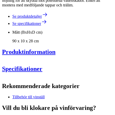
höjning för att skydda mot potentiella vattenskador. Enkel att
montera med medföljande tappar och trälim.
Se produktdetaljer
Se specifikationer
Mått (BxHxD cm)
90 x 10 x 28 cm
Produktinformation
Specifikationer
Information
Rekommenderade kategorier
Produktnummer
S805
Tillbehör till vinställ
Allmänt
Placering
Golv
Vill du bli klokare på vinförvaring?
Yta
Rökt ek