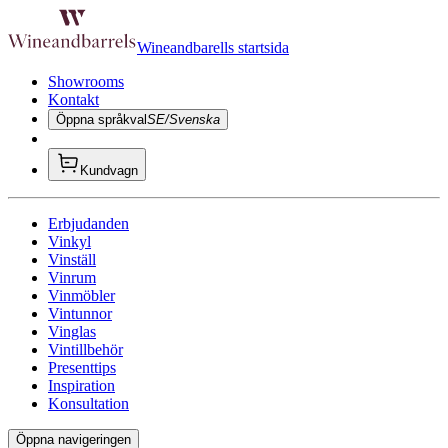
Wineandbarells startsida
Showrooms
Kontakt
Öppna språkval
SE/Svenska
Kundvagn
Erbjudanden
Vinkyl
Vinställ
Vinrum
Vinmöbler
Vintunnor
Vinglas
Vintillbehör
Presenttips
Inspiration
Konsultation
Öppna navigeringen