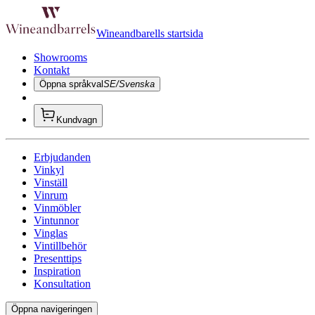
Wineandbarells startsida
Showrooms
Kontakt
Öppna språkval
SE/Svenska
Kundvagn
Erbjudanden
Vinkyl
Vinställ
Vinrum
Vinmöbler
Vintunnor
Vinglas
Vintillbehör
Presenttips
Inspiration
Konsultation
Öppna navigeringen