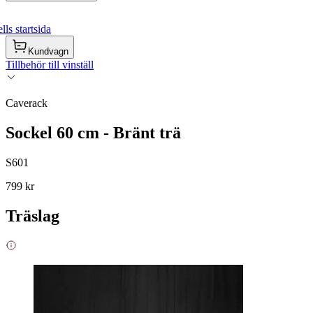
ls startsida
Kundvagn
Tillbehör till vinställ
Caverack
Sockel 60 cm - Bränt trä
S601
799 kr
Träslag