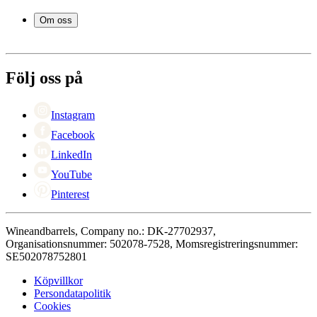
Frågor och svar i korthet
Vintillbehör
Leverans
Om oss
Service
Betalning
Om Wineandbarrels
Retur
Medarbetarna
+46 8 446 889 88
Karriär
Följ oss på
Black Friday
Singles Day
Cyber Monday
Instagram
Facebook
LinkedIn
YouTube
Pinterest
Wineandbarrels, Company no.: DK-27702937,
Organisationsnummer: 502078-7528, Momsregistreringsnummer:
SE502078752801
Köpvillkor
Persondatapolitik
Cookies