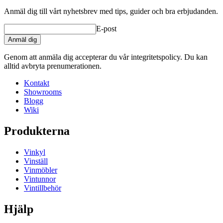
Yta
Bränt trä
Anmäl dig till vårt nyhetsbrev med tips, guider och bra erbjudanden.
Modulär
true
Leverans
Omonterad
E-post
Mått (BxHxD cm)
Anmäl dig
Designa och inred själv
Höjd (cm)
10
Genom att anmäla dig accepterar du vår integritetspolicy. Du kan
Med vårt
onlineverktyg för inredning
kan du själv enkelt
Bredd (cm)
60
alltid avbryta prenumerationen.
inreda din nya vinkällare eller vinrum.
Djup (cm)
28
Kontakt
Vikt (kg)
4.9
Verktyget är mycket lätt och enkelt att använda. Allt sker
Showrooms
online i din webbläsare och du behöver inte installera något i
Blogg
din dator.
Wiki
Programmet öppnas i ett nytt, eget fönster och kräver endast
Produkterna
att du har flash installerad.
Vinkyl
Vinställ
Vinmöbler
Vintunnor
Vintillbehör
Hjälp