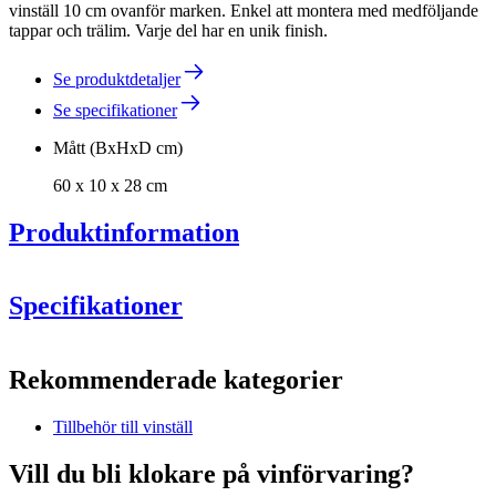
vinställ 10 cm ovanför marken. Enkel att montera med medföljande
tappar och trälim. Varje del har en unik finish.
Se produktdetaljer
Se specifikationer
Mått (BxHxD cm)
60 x 10 x 28 cm
Produktinformation
Specifikationer
Information
Rekommenderade kategorier
Produktnummer
S601
Tillbehör till vinställ
Allmänt
Placering
Golv
Vill du bli klokare på vinförvaring?
Tillverkare
Caverack