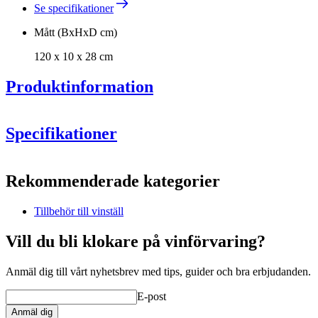
Se specifikationer
Mått (BxHxD cm)
120 x 10 x 28 cm
Produktinformation
Specifikationer
Information
Rekommenderade kategorier
Produktnummer
S402
Tillbehör till vinställ
Allmänt
Placering
Golv
Vill du bli klokare på vinförvaring?
Tillverkare
Caverack
Yta
Svart
Designa och inred själv
Anmäl dig till vårt nyhetsbrev med tips, guider och bra erbjudanden.
Modulär
true
Med vårt
onlineverktyg för inredning
kan du själv enkelt
Leverans
Omonterad
inreda din nya vinkällare eller vinrum.
E-post
Mått (BxHxD cm)
Anmäl dig
Verktyget är mycket lätt och enkelt att använda. Allt sker