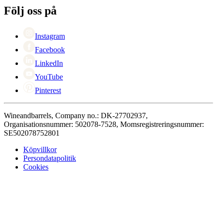
+46 8 446 889 88
Karriär
Följ oss på
Black Friday
Singles Day
Cyber Monday
Instagram
Facebook
LinkedIn
YouTube
Pinterest
Wineandbarrels, Company no.: DK-27702937,
Organisationsnummer: 502078-7528, Momsregistreringsnummer:
SE502078752801
Köpvillkor
Persondatapolitik
Cookies