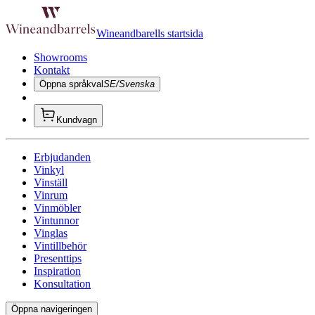
Wineandbarells startsida
Showrooms
Kontakt
Öppna språkval
SE/Svenska
Kundvagn
Erbjudanden
Vinkyl
Vinställ
Vinrum
Vinmöbler
Vintunnor
Vinglas
Vintillbehör
Presenttips
Inspiration
Konsultation
Öppna navigeringen