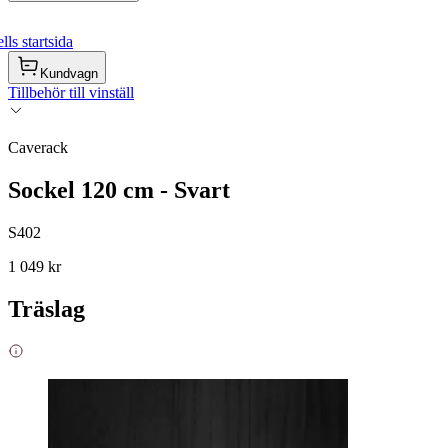
ls startsida
Kundvagn
Tillbehör till vinställ
Caverack
Sockel 120 cm - Svart
S402
1 049 kr
Träslag