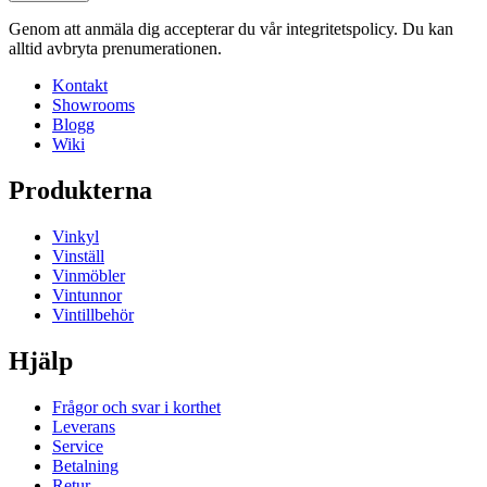
online i din webbläsare och du behöver inte installera något i
Höjd (cm)
10
Genom att anmäla dig accepterar du vår integritetspolicy. Du kan
din dator.
Bredd (cm)
120
alltid avbryta prenumerationen.
Djup (cm)
28
Programmet öppnas i ett nytt, eget fönster och kräver endast
Kontakt
Vikt (kg)
4.9
att du har flash installerad.
Showrooms
Blogg
Wiki
Produkterna
Vinkyl
Vinställ
Vinmöbler
Vintunnor
Vintillbehör
Hjälp
Frågor och svar i korthet
Leverans
Service
Betalning
Retur