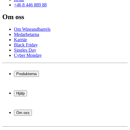
+46 8 446 889 88
Om oss
Om Wineandbarrels
Medarbetarna
Karriär
Black Friday
Singles Day
Cyber Monday
Produkterna
Vinkyl
Vinställ
Hjälp
Vinmöbler
Vintunnor
Frågor och svar i korthet
Vintillbehör
Leverans
Om oss
Service
Betalning
Om Wineandbarrels
Retur
Medarbetarna