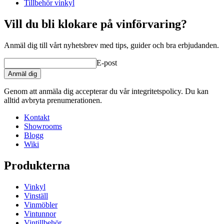
Tillbehör vinkyl
Tillverkare
Pevino
Vill du bli klokare på vinförvaring?
Mått (BxHxD cm)
Anmäl dig till vårt nyhetsbrev med tips, guider och bra erbjudanden.
Vikt (kg)
0.8
Höjd (cm)
10
E-post
Bredd (cm)
10
Djup (cm)
10
Anmäl dig
Genom att anmäla dig accepterar du vår integritetspolicy. Du kan
alltid avbryta prenumerationen.
Kontakt
Showrooms
Blogg
Wiki
Produkterna
Vinkyl
Vinställ
Vinmöbler
Vintunnor
Vintillbehör