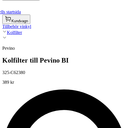
ls startsida
Kundvagn
Tillbehör vinkyl
Kolfilter
Pevino
Kolfilter till Pevino BI
325-C62380
389 kr