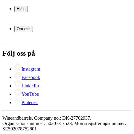
Vinkyl
Vinställ
Hjälp
Vinmöbler
Vintunnor
Frågor och svar i korthet
Vintillbehör
Leverans
Om oss
Service
Betalning
Om Wineandbarrels
Retur
Medarbetarna
+46 8 446 889 88
Karriär
Följ oss på
Black Friday
Singles Day
Cyber Monday
Instagram
Facebook
LinkedIn
YouTube
Pinterest
Wineandbarrels, Company no.: DK-27702937,
Organisationsnummer: 502078-7528, Momsregistreringsnummer:
SE502078752801