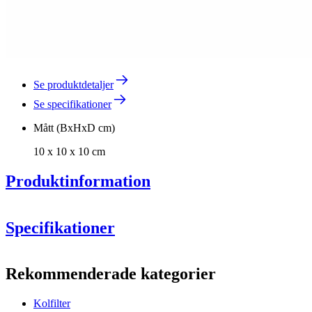
Se produktdetaljer
Se specifikationer
Mått (BxHxD cm)
10 x 10 x 10 cm
Produktinformation
Specifikationer
Information
Pevino BI 54 flasker 1 zone och 2 zoner
Pevino BI 96 flasker 1 zone och 2 zoner
Rekommenderade kategorier
Produktnummer
325-C62380
Kolfilter
Allmänt