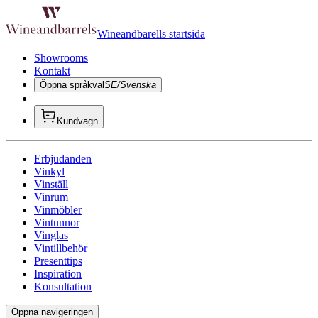
Wineandbarells startsida
Showrooms
Kontakt
Öppna språkval
SE/Svenska
Kundvagn
Erbjudanden
Vinkyl
Vinställ
Vinrum
Vinmöbler
Vintunnor
Vinglas
Vintillbehör
Presenttips
Inspiration
Konsultation
Öppna navigeringen