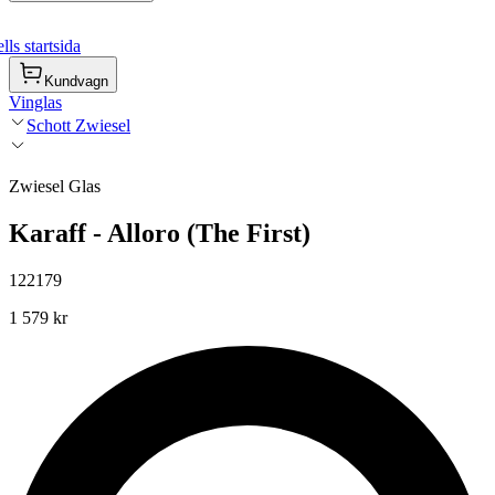
ls startsida
Kundvagn
Vinglas
Schott Zwiesel
Zwiesel Glas
Karaff - Alloro (The First)
122179
1 579 kr