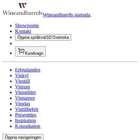
Wineandbarells startsida
Showrooms
Kontakt
Öppna språkval
SE/Svenska
Kundvagn
Erbjudanden
Vinkyl
Vinställ
Vinrum
Vinmöbler
Vintunnor
Vinglas
Vintillbehör
Presenttips
Inspiration
Konsultation
Öppna navigeringen