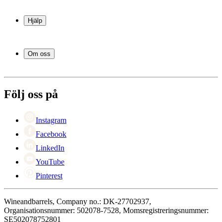
Vinkyl
Vinställ
Hjälp
Vinmöbler
Vintunnor
Frågor och svar i korthet
Vintillbehör
Leverans
Om oss
Service
Betalning
Om Wineandbarrels
Retur
Medarbetarna
+46 8 446 889 88
Karriär
Följ oss på
Black Friday
Singles Day
Cyber Monday
Instagram
Facebook
LinkedIn
YouTube
Pinterest
Wineandbarrels, Company no.: DK-27702937,
Organisationsnummer: 502078-7528, Momsregistreringsnummer:
SE502078752801