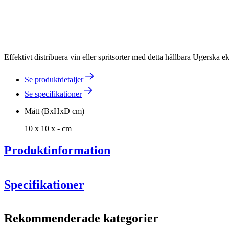
Effektivt distribuera vin eller spritsorter med detta hållbara Ugerska ek
Se produktdetaljer
Se specifikationer
Mått (BxHxD cm)
10 x 10 x - cm
Produktinformation
Specifikationer
Information
Rekommenderade kategorier
Produktnummer
WOB-T235