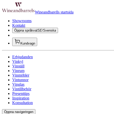
Wineandbarells startsida
Showrooms
Kontakt
Öppna språkval
SE/Svenska
Kundvagn
Erbjudanden
Vinkyl
Vinställ
Vinrum
Vinmöbler
Vintunnor
Vinglas
Vintillbehör
Presenttips
Inspiration
Konsultation
Öppna navigeringen